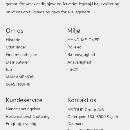
garanti for udviklende, sjovt og farverigt legetøj i høj kvalitet og
unikt design til glæde og gavn for alle legebørn.
Om os
Miljø
Historie
HAND-ME-OVER
Udstillinger
Rolleleg
Find medarbejder
Bæredygtighed
Distributører
Ansvarlighed
Job
FSC®
MAMAMEMO®
byASTRUP®
Kundeservice
Kontakt os
Handelsbetingelser
ASTRUP Group A/S
Reklamationshåndtering
Østergade 134, 6900 Skjern
Fragt og levering
Danmark