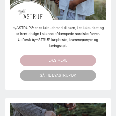
byASTRUP® er et luksusbrand til børn, i et luksuriøst og
stilrent design i skønne afdæmpede nordiske farver.
Udforsk byASTRUP kæpheste, krammeponyer og
læringsspil.
LÆS MERE
GÅ TIL BYASTRUP.DK