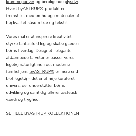
krammeponyer
og beroligende
plysdyr
.
Hvert byASTRUP®-produkt er
fremstillet med omhu og i materialer af
høj kvalitet såsom træ og tekstil.
Vores mål er at inspirere kreativitet,
styrke fantasifuld leg og skabe glæde i
børns hverdag. Designet i elegante,
afdæmpede farvetoner passer vores
legetøj naturligt ind i det moderne
familiehjem.
byASTRUP®
er mere end
blot legetøj – det er et nøje kurateret
univers, der understøtter børns
udvikling og samtidig tilfører æstetisk
værdi og tryghed.
SE HELE BYASTRUP KOLLEKTIONEN