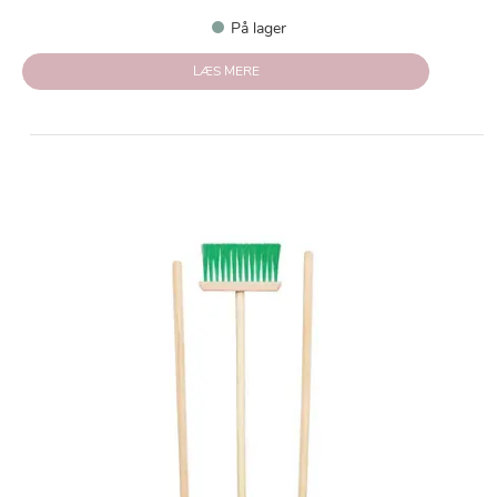
På lager
LÆS MERE