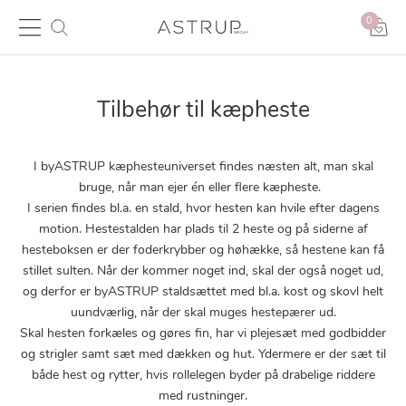
0
Tilbehør til kæpheste
I byASTRUP kæphesteuniverset findes næsten alt, man skal
bruge, når man ejer én eller flere kæpheste.
I serien findes bl.a. en stald, hvor hesten kan hvile efter dagens
motion. Hestestalden har plads til 2 heste og på siderne af
hesteboksen er der foderkrybber og høhække, så hestene kan få
stillet sulten. Når der kommer noget ind, skal der også noget ud,
og derfor er byASTRUP staldsættet med bl.a. kost og skovl helt
uundværlig, når der skal muges hestepærer ud.
Skal hesten forkæles og gøres fin, har vi plejesæt med godbidder
og strigler samt sæt med dækken og hut. Ydermere er der sæt til
både hest og rytter, hvis rollelegen byder på drabelige riddere
med rustninger.