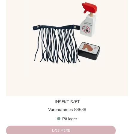
INSEKT SÆT
Varenummer: 84638
På lager
LÆS MERE