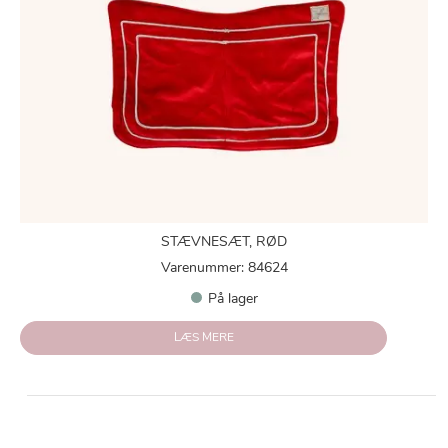
STÆVNESÆT, RØD
Varenummer: 84624
På lager
LÆS MERE