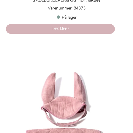
SADELUNDERLAG OG HUT, GRØN
Varenummer: 84373
På lager
LÆS MERE