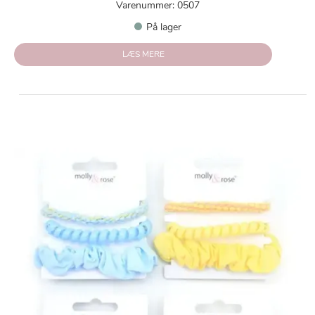
Varenummer: 0507
På lager
LÆS MERE