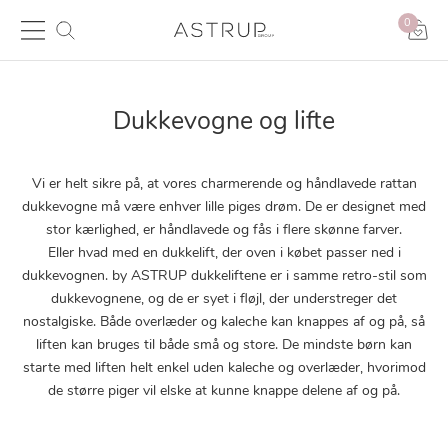
0
Dukkevogne og lifte
Vi er helt sikre på, at vores charmerende og håndlavede rattan
dukkevogne må være enhver lille piges drøm. De er designet med
stor kærlighed, er håndlavede og fås i flere skønne farver.
Eller hvad med en dukkelift, der oven i købet passer ned i
dukkevognen. by ASTRUP dukkeliftene er i samme retro-stil som
dukkevognene, og de er syet i fløjl, der understreger det
nostalgiske. Både overlæder og kaleche kan knappes af og på, så
liften kan bruges til både små og store. De mindste børn kan
starte med liften helt enkel uden kaleche og overlæder, hvorimod
de større piger vil elske at kunne knappe delene af og på.