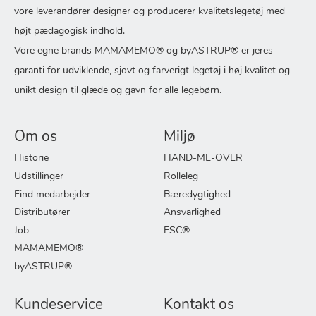
vore leverandører designer og producerer kvalitetslegetøj med
højt pædagogisk indhold.
Vore egne brands MAMAMEMO® og byASTRUP® er jeres
garanti for udviklende, sjovt og farverigt legetøj i høj kvalitet og
unikt design til glæde og gavn for alle legebørn.
Om os
Miljø
Historie
HAND-ME-OVER
Udstillinger
Rolleleg
Find medarbejder
Bæredygtighed
Distributører
Ansvarlighed
Job
FSC®
MAMAMEMO®
byASTRUP®
Kundeservice
Kontakt os