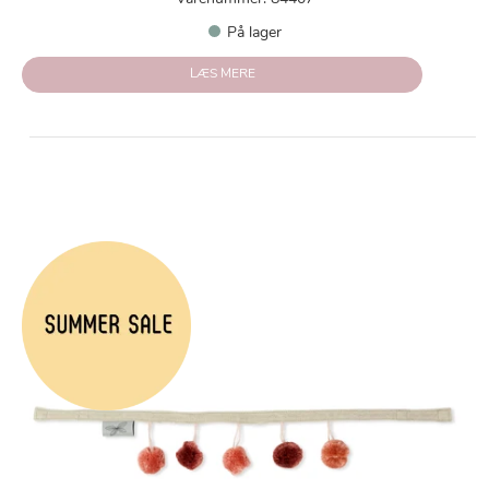
På lager
LÆS MERE