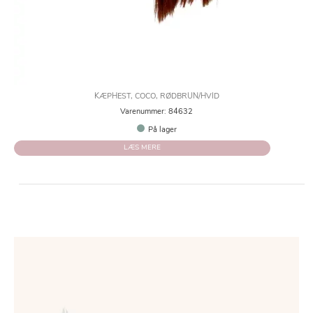
KÆPHEST, COCO, RØDBRUN/HVID
Varenummer: 84632
På lager
LÆS MERE