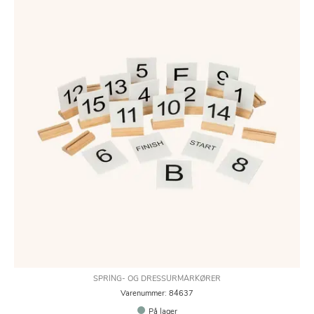
SPRING- OG DRESSURMARKØRER
Varenummer: 84637
På lager