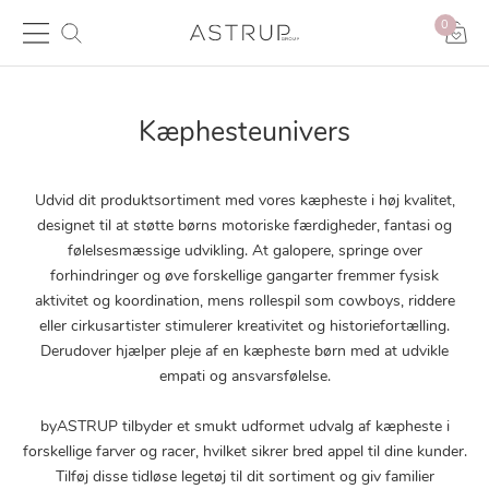
0
Kæphesteunivers
Udvid dit produktsortiment med vores kæpheste i høj kvalitet,
designet til at støtte børns motoriske færdigheder, fantasi og
følelsesmæssige udvikling. At galopere, springe over
forhindringer og øve forskellige gangarter fremmer fysisk
aktivitet og koordination, mens rollespil som cowboys, riddere
eller cirkusartister stimulerer kreativitet og historiefortælling.
Derudover hjælper pleje af en kæpheste børn med at udvikle
empati og ansvarsfølelse.
byASTRUP tilbyder et smukt udformet udvalg af kæpheste i
forskellige farver og racer, hvilket sikrer bred appel til dine kunder.
Tilføj disse tidløse legetøj til dit sortiment og giv familier