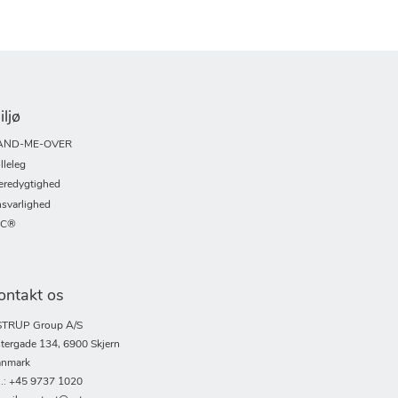
iljø
AND-ME-OVER
lleleg
redygtighed
svarlighed
SC®
ontakt os
TRUP Group A/S
tergade 134, 6900 Skjern
nmark
l.: +45 9737 1020