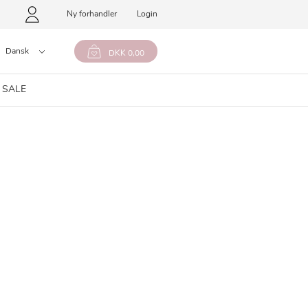
Ny forhandler
Login
Dansk
DKK 0,00
 SALE