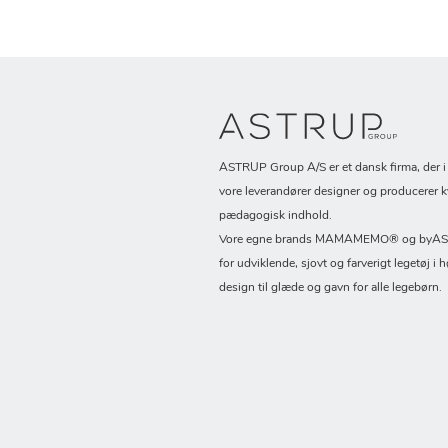
ASTRUP Group A/S er et dansk firma, der 
vore leverandører designer og producerer k
pædagogisk indhold.
Vore egne brands MAMAMEMO® og byASTR
for udviklende, sjovt og farverigt legetøj i h
design til glæde og gavn for alle legebørn.