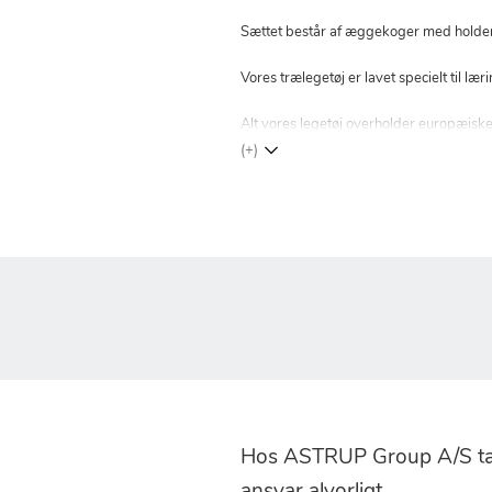
Sættet består af æggekoger med holder t
Vores trælegetøj er lavet specielt til læ
Alt vores legetøj overholder europæisk
(+)
Hos ASTRUP Group A/S tag