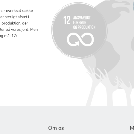
 har iværksat række
ar særligt afsæt i
g produktion, der
tter på vores jord. Men
og mål 17:
Om os
M