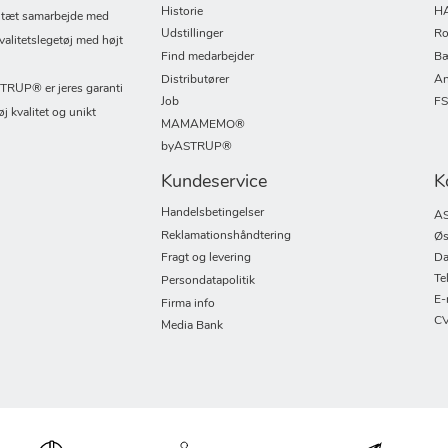
Historie
H
i tæt samarbejde med
Udstillinger
Ro
valitetslegetøj med højt
Find medarbejder
Bæ
Distributører
An
UP® er jeres garanti
Job
F
øj kvalitet og unikt
MAMAMEMO®
byASTRUP®
Kundeservice
K
Handelsbetingelser
AS
Reklamationshåndtering
Øs
Fragt og levering
Da
Te
Persondatapolitik
E-
Firma info
CV
Media Bank