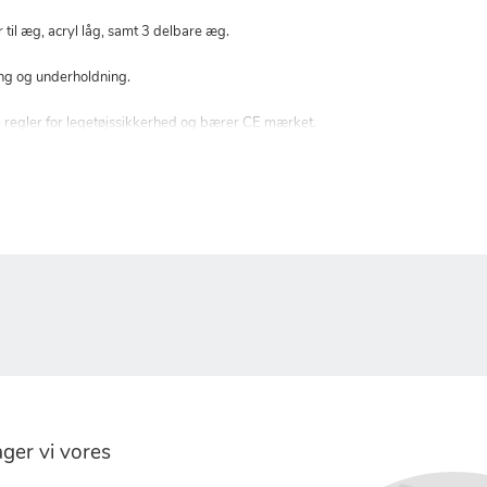
il æg, acryl låg, samt 3 delbare æg.
ring og underholdning.
e regler for legetøjssikkerhed og bærer CE mærket.
er vi vores