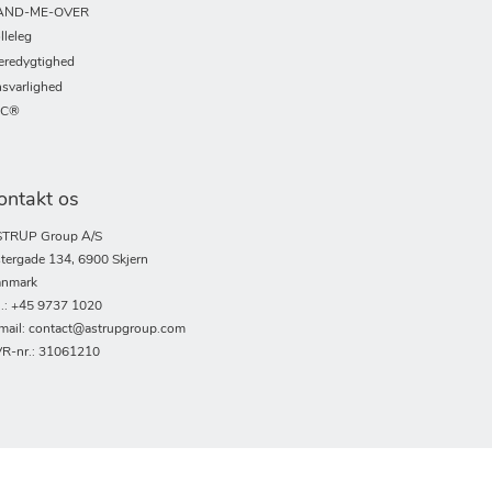
AND-ME-OVER
lleleg
redygtighed
svarlighed
SC®
ontakt os
TRUP Group A/S
tergade 134, 6900 Skjern
nmark
l.: +45 9737 1020
mail: contact@astrupgroup.com
R-nr.: 31061210