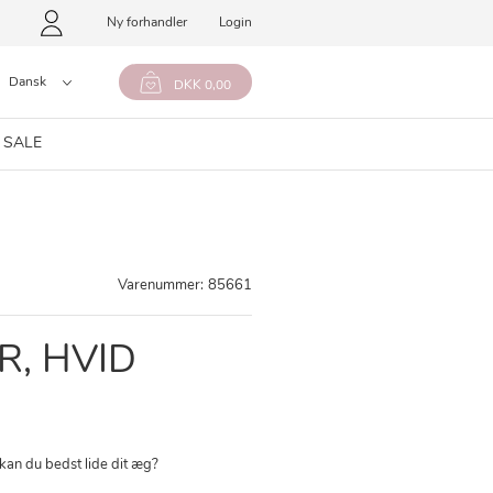
Ny forhandler
Login
Dansk
DKK 0,00
 SALE
Varenummer:
85661
, HVID
an du bedst lide dit æg?