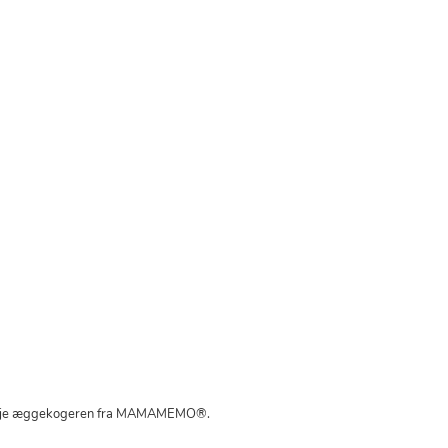
 du eje æggekogeren fra MAMAMEMO®.