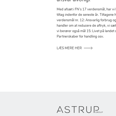
ansvar alvorligt
Med afsæt i FN’s 17 verdensmål, har vi
tiltag indenfor de seneste år. Tiltagene h
verdensmål nr. 12: Ansvarlig forbrug o
handler om at reducere de aftryk, vi sæ
vi berører også mål 15: Livet på landet 
Partnerskaber for handling osv.
LÆS MERE HER