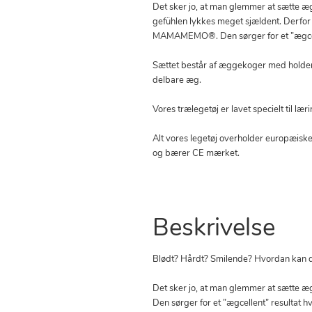
Det sker jo, at man glemmer at sætte
gefühlen lykkes meget sjældent. Derfo
MAMAMEMO®. Den sørger for et ”ægcell
Sættet består af æggekoger med holder t
delbare æg.
Vores trælegetøj er lavet specielt til læ
Alt vores legetøj overholder europæiske
og bærer CE mærket.
Beskrivelse
Blødt? Hårdt? Smilende? Hvordan kan d
Det sker jo, at man glemmer at sætte
Den sørger for et ”ægcellent” resultat h