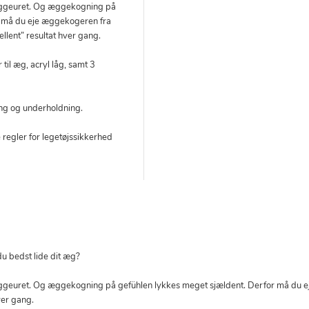
 æggeuret. Og æggekogning på
r må du eje æggekogeren fra
ent” resultat hver gang.
il æg, acryl låg, samt 3
ring og underholdning.
 regler for legetøjssikkerhed
u bedst lide dit æg?
 æggeuret. Og æggekogning på gefühlen lykkes meget sjældent. Derfor må
ver gang.