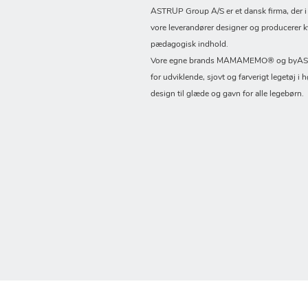
ASTRUP Group A/S er et dansk firma, der 
vore leverandører designer og producerer k
pædagogisk indhold.
Vore egne brands MAMAMEMO® og byASTR
for udviklende, sjovt og farverigt legetøj i h
design til glæde og gavn for alle legebørn.