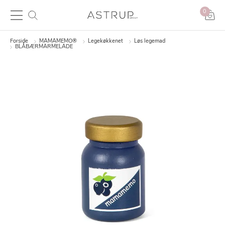
0
Forside
MAMAMEMO®
Legekøkkenet
Løs legemad
BLÅBÆRMARMELADE