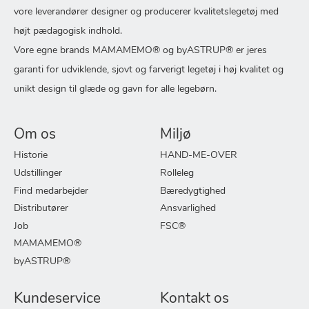
vore leverandører designer og producerer kvalitetslegetøj med
højt pædagogisk indhold.
Vore egne brands MAMAMEMO® og byASTRUP® er jeres
garanti for udviklende, sjovt og farverigt legetøj i høj kvalitet og
unikt design til glæde og gavn for alle legebørn.
Om os
Miljø
Historie
HAND-ME-OVER
Udstillinger
Rolleleg
Find medarbejder
Bæredygtighed
Distributører
Ansvarlighed
Job
FSC®
MAMAMEMO®
byASTRUP®
Kundeservice
Kontakt os