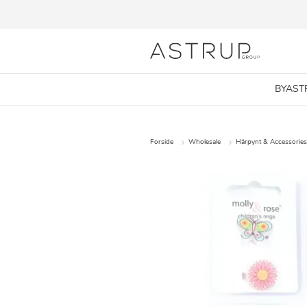
BYAST
Forside
Wholesale
Hårpynt & Accessories