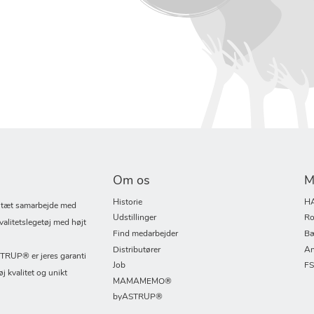
Om os
M
Historie
H
i tæt samarbejde med
Udstillinger
Ro
valitetslegetøj med højt
Find medarbejder
Bæ
Distributører
An
UP® er jeres garanti
Job
F
øj kvalitet og unikt
MAMAMEMO®
byASTRUP®