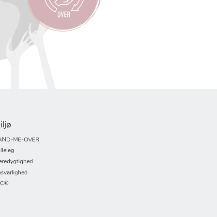
iljø
AND-ME-OVER
lleleg
redygtighed
svarlighed
SC®