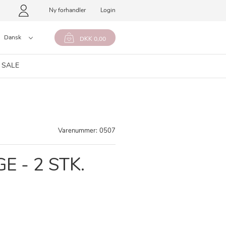
Ny forhandler
Login
Dansk
DKK 0,00
 SALE
Varenummer:
0507
E - 2 STK.