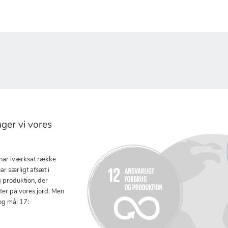
er vi vores
 har iværksat række
ar særligt afsæt i
g produktion, der
tter på vores jord. Men
og mål 17: