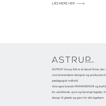
LÆS MERE HER
ASTRUP Group A/S er et dansk firma, der 
vore leverandører designer og producerer k
pædagogisk indhold.
Vore egne brands MAMAMEMO® og byASTR
for udviklende, sjovt og farverigt legetøj i h
design til glæde og gavn for alle legebørn.