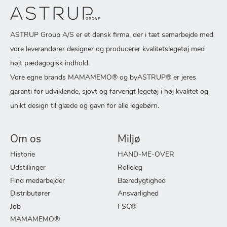
ASTRUP Group A/S er et dansk firma, der i tæt samarbejde med
vore leverandører designer og producerer kvalitetslegetøj med
højt pædagogisk indhold.
Vore egne brands MAMAMEMO® og byASTRUP® er jeres
garanti for udviklende, sjovt og farverigt legetøj i høj kvalitet og
unikt design til glæde og gavn for alle legebørn.
Om os
Miljø
Historie
HAND-ME-OVER
Udstillinger
Rolleleg
Find medarbejder
Bæredygtighed
Distributører
Ansvarlighed
Job
FSC®
MAMAMEMO®