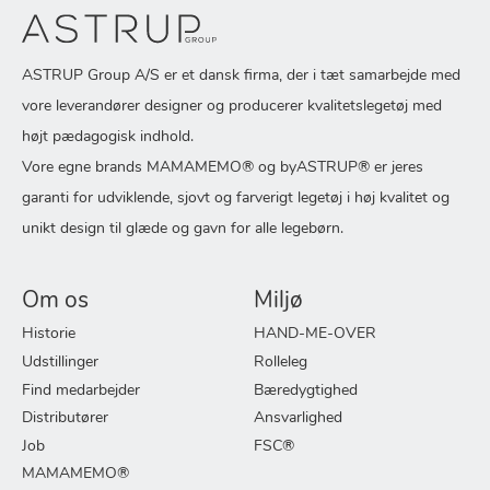
ASTRUP Group A/S er et dansk firma, der i tæt samarbejde med
vore leverandører designer og producerer kvalitetslegetøj med
højt pædagogisk indhold.
Vore egne brands MAMAMEMO® og byASTRUP® er jeres
garanti for udviklende, sjovt og farverigt legetøj i høj kvalitet og
unikt design til glæde og gavn for alle legebørn.
Om os
Miljø
Historie
HAND-ME-OVER
Udstillinger
Rolleleg
Find medarbejder
Bæredygtighed
Distributører
Ansvarlighed
Job
FSC®
MAMAMEMO®