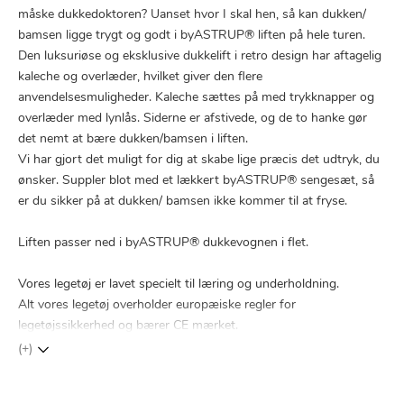
måske dukkedoktoren? Uanset hvor I skal hen, så kan dukken/
bamsen ligge trygt og godt i byASTRUP® liften på hele turen.
Den luksuriøse og eksklusive dukkelift i retro design har aftagelig
kaleche og overlæder, hvilket giver den flere
anvendelsesmuligheder. Kaleche sættes på med trykknapper og
overlæder med lynlås. Siderne er afstivede, og de to hanke gør
det nemt at bære dukken/bamsen i liften.
Vi har gjort det muligt for dig at skabe lige præcis det udtryk, du
ønsker. Suppler blot med et lækkert byASTRUP® sengesæt, så
er du sikker på at dukken/ bamsen ikke kommer til at fryse.
Liften passer ned i byASTRUP® dukkevognen i flet.
Vores legetøj er lavet specielt til læring og underholdning.
Alt vores legetøj overholder europæiske regler for
legetøjssikkerhed og bærer CE mærket.
(+)