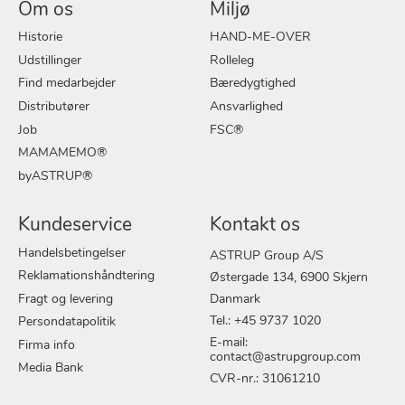
Om os
Miljø
Historie
HAND-ME-OVER
Udstillinger
Rolleleg
Find medarbejder
Bæredygtighed
Distributører
Ansvarlighed
Job
FSC®
MAMAMEMO®
byASTRUP®
Kundeservice
Kontakt os
Handelsbetingelser
ASTRUP Group A/S
Reklamationshåndtering
Østergade 134, 6900 Skjern
Fragt og levering
Danmark
Tel.: +45 9737 1020
Persondatapolitik
E-mail:
Firma info
contact@astrupgroup.com
Media Bank
CVR-nr.: 31061210