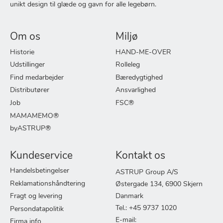
unikt design til glæde og gavn for alle legebørn.
Om os
Miljø
Historie
HAND-ME-OVER
Udstillinger
Rolleleg
Find medarbejder
Bæredygtighed
Distributører
Ansvarlighed
Job
FSC®
MAMAMEMO®
byASTRUP®
Kundeservice
Kontakt os
Handelsbetingelser
ASTRUP Group A/S
Reklamationshåndtering
Østergade 134, 6900 Skjern
Fragt og levering
Danmark
Tel.: +45 9737 1020
Persondatapolitik
E-mail:
Firma info