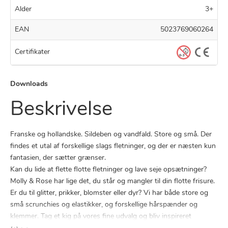
Alder
3+
EAN
5023769060264
Certifikater
Downloads
Beskrivelse
Franske og hollandske. Sildeben og vandfald. Store og små. Der
findes et utal af forskellige slags fletninger, og der er næsten kun
fantasien, der sætter grænser.
Kan du lide at flette flotte fletninger og lave seje opsætninger?
Molly & Rose har lige det, du står og mangler til din flotte frisure.
Er du til glitter, prikker, blomster eller dyr? Vi har både store og
små scrunchies og elastikker, og forskellige hårspænder og
klemmer. Tag et kig på vores fine udvalg og bliv inspireret