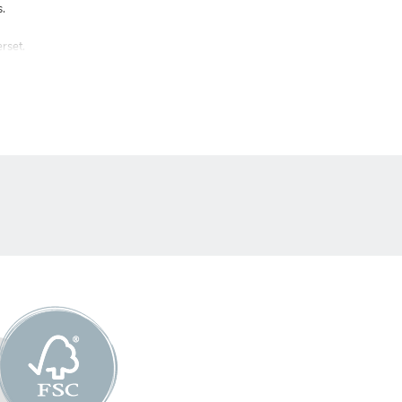
s.
rset.