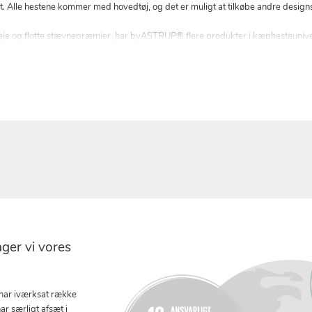
it. Alle hestene kommer med hovedtøj, og det er muligt at tilkøbe andre design
, pleje og flotte stævnepræmier, har byASTRUP® flere produkter i kæphesteunive
er vi vores
 har iværksat række
ar særligt afsæt i