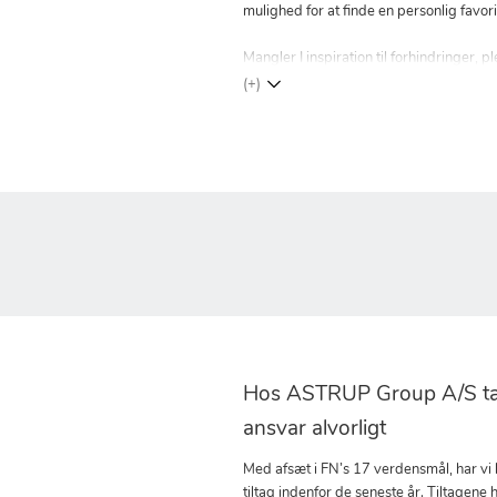
mulighed for at finde en personlig favor
Mangler I inspiration til forhindringer
(+)
Hos ASTRUP Group A/S tag
ansvar alvorligt
Med afsæt i FN’s 17 verdensmål, har vi
tiltag indenfor de seneste år. Tiltagene h