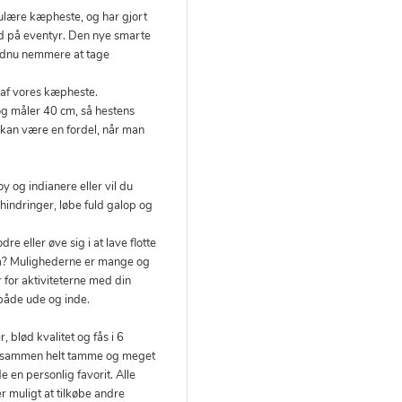
ulære kæpheste, og har gjort
 på eventyr. Den nye smarte
 endnu nemmere at tage
af vores kæpheste.
g måler 40 cm, så hestens
 kan være en fordel, når man
y og indianere eller vil du
hindringer, løbe fuld galop og
re eller øve sig i at lave flotte
å? Mulighederne er mange og
 for aktiviteterne med din
 både ude og inde.
blød kvalitet og fås i 6
lle sammen helt tamme og meget
e en personlig favorit. Alle
 muligt at tilkøbe andre