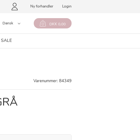
Ny forhandler
Login
Dansk
DKK 0,00
 SALE
Varenummer:
84349
GRÅ