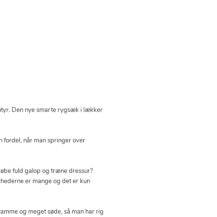
tyr. Den nye smarte rygsæk i lækker
 fordel, når man springer over
 løbe fuld galop og træne dressur?
lighederne er mange og det er kun
t tamme og meget søde, så man har rig