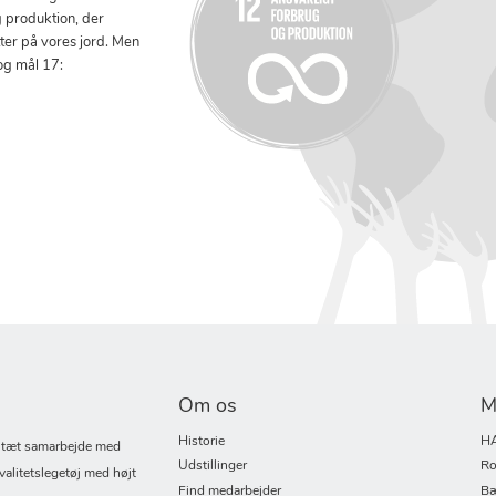
g produktion, der
tter på vores jord. Men
og mål 17:
Om os
M
Historie
H
i tæt samarbejde med
Udstillinger
Ro
valitetslegetøj med højt
Find medarbejder
Bæ