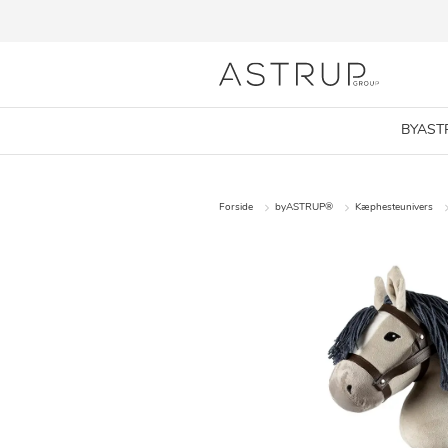
BYAST
Forside
byASTRUP®
Kæphesteunivers