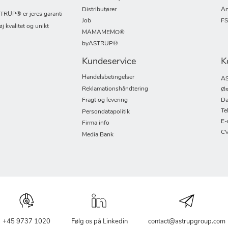
Distributører
An
UP® er jeres garanti
Job
F
øj kvalitet og unikt
MAMAMEMO®
byASTRUP®
Kundeservice
K
Handelsbetingelser
AS
Reklamationshåndtering
Øs
Fragt og levering
Da
Te
Persondatapolitik
E-
Firma info
CV
Media Bank
+45 9737 1020
Følg os på Linkedin
contact@astrupgroup.com