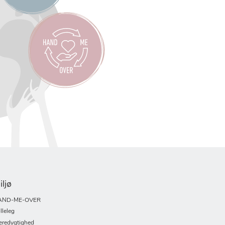
iljø
AND-ME-OVER
lleleg
redygtighed