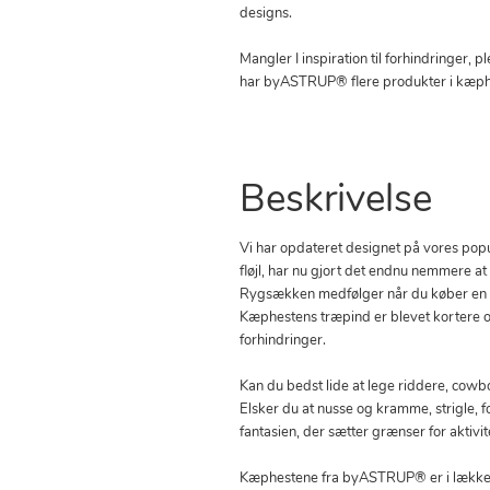
designs.
Mangler I inspiration til forhindringer, 
har byASTRUP® flere produkter i kæph
Beskrivelse
Vi har opdateret designet på vores po
fløjl, har nu gjort det endnu nemmere a
Rygsækken medfølger når du køber en 
Kæphestens træpind er blevet kortere o
forhindringer.
Kan du bedst lide at lege riddere, cowbo
Elsker du at nusse og kramme, strigle, f
fantasien, der sætter grænser for aktivi
Kæphestene fra byASTRUP® er i lækker, b