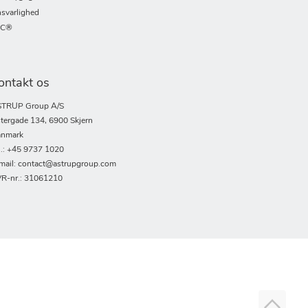
svarlighed
SC®
ontakt os
TRUP Group A/S
tergade 134, 6900 Skjern
nmark
l.: +45 9737 1020
mail: contact@astrupgroup.com
R-nr.: 31061210