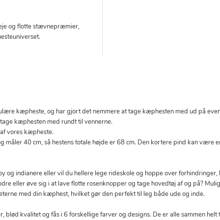
pleje og flotte stævnepræmier,
esteuniverset.
pulære kæpheste, og har gjort det nemmere at tage kæphesten med ud på even
t tage kæphesten med rundt til vennerne.
af vores kæpheste.
g måler 40 cm, så hestens totale højde er 68 cm. Den kortere pind kan være en
y og indianere eller vil du hellere lege rideskole og hoppe over forhindringer,
odre eller øve sig i at lave flotte rosenknopper og tage hovedtøj af og på? Mu
teterne med din kæphest, hvilket gør den perfekt til leg både ude og inde.
lød kvalitet og fås i 6 forskellige farver og designs. De er alle sammen hel