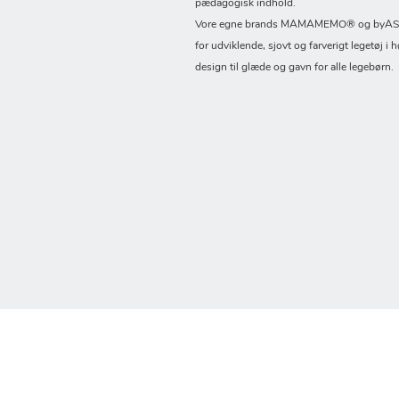
pædagogisk indhold.
Vore egne brands MAMAMEMO® og byASTR
for udviklende, sjovt og farverigt legetøj i h
design til glæde og gavn for alle legebørn.