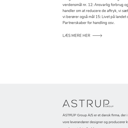
verdensmål nr. 12: Ansvarlig forbrug o
handler om at reducere de aftryk, vi sæ
vi berører også mål 15: Livet på landet 
Partnerskaber for handling osv.
LÆS MERE HER
ASTRUP Group A/S er et dansk firma, der 
vore leverandører designer og producerer k