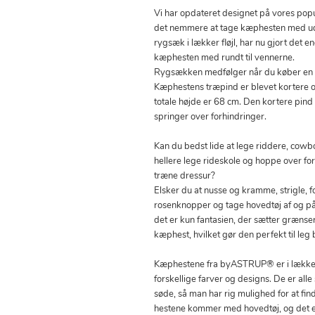
Vi har opdateret designet på vores pop
det nemmere at tage kæphesten med ud
rygsæk i lækker fløjl, har nu gjort det
kæphesten med rundt til vennerne.
Rygsækken medfølger når du køber en 
Kæphestens træpind er blevet kortere o
totale højde er 68 cm. Den kortere pind
springer over forhindringer.
Kan du bedst lide at lege riddere, cowbo
hellere lege rideskole og hoppe over for
træne dressur?
Elsker du at nusse og kramme, strigle, fod
rosenknopper og tage hovedtøj af og p
det er kun fantasien, der sætter grænser
kæphest, hvilket gør den perfekt til leg
Kæphestene fra byASTRUP® er i lækker, 
forskellige farver og designs. De er a
søde, så man har rig mulighed for at find
hestene kommer med hovedtøj, og det er