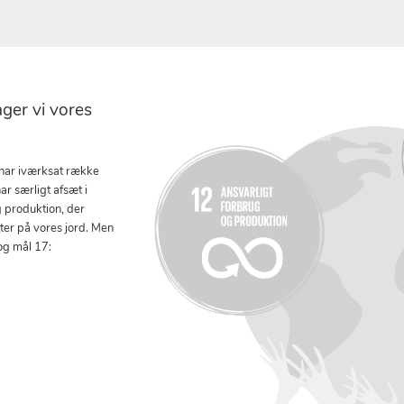
er vi vores
 har iværksat række
ar særligt afsæt i
g produktion, der
tter på vores jord. Men
og mål 17: