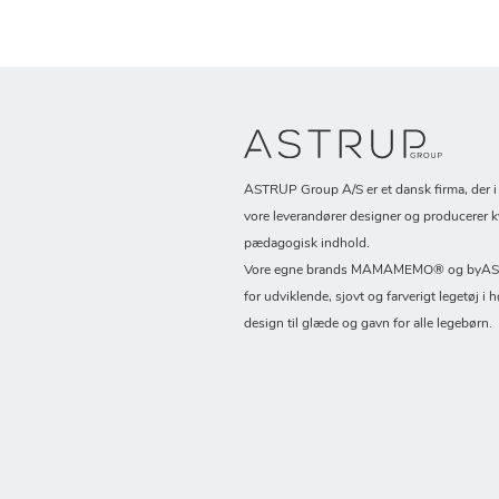
ASTRUP Group A/S er et dansk firma, der 
vore leverandører designer og producerer k
pædagogisk indhold.
Vore egne brands MAMAMEMO® og byASTR
for udviklende, sjovt og farverigt legetøj i h
design til glæde og gavn for alle legebørn.