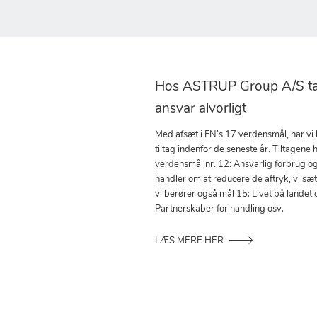
Hos ASTRUP Group A/S tag
ansvar alvorligt
Med afsæt i FN’s 17 verdensmål, har vi
tiltag indenfor de seneste år. Tiltagene h
verdensmål nr. 12: Ansvarlig forbrug o
handler om at reducere de aftryk, vi sæ
vi berører også mål 15: Livet på landet 
Partnerskaber for handling osv.
LÆS MERE HER