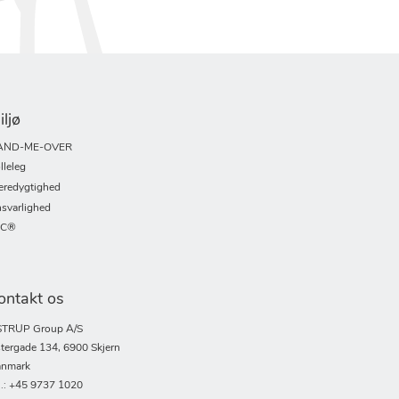
iljø
AND-ME-OVER
lleleg
redygtighed
svarlighed
SC®
ontakt os
TRUP Group A/S
tergade 134, 6900 Skjern
nmark
l.: +45 9737 1020