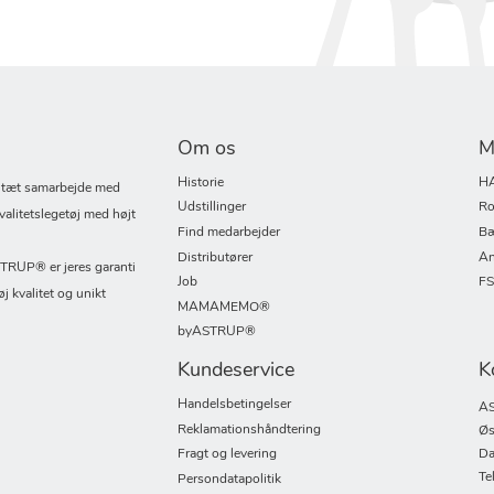
Om os
M
Historie
H
i tæt samarbejde med
Udstillinger
Ro
valitetslegetøj med højt
Find medarbejder
Bæ
Distributører
An
UP® er jeres garanti
Job
F
øj kvalitet og unikt
MAMAMEMO®
byASTRUP®
Kundeservice
K
Handelsbetingelser
AS
Reklamationshåndtering
Øs
Fragt og levering
Da
Te
Persondatapolitik