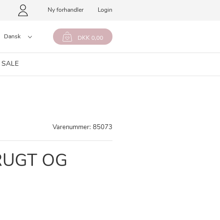
Ny forhandler
Login
Dansk
DKK 0,00
 SALE
Varenummer:
85073
RUGT OG