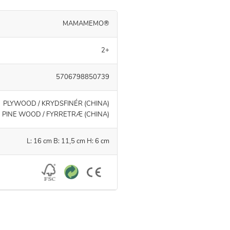
MAMAMEMO®
2+
5706798850739
PLYWOOD / KRYDSFINÉR (CHINA)
PINE WOOD / FYRRETRÆ (CHINA)
L: 16 cm B: 11,5 cm H: 6 cm