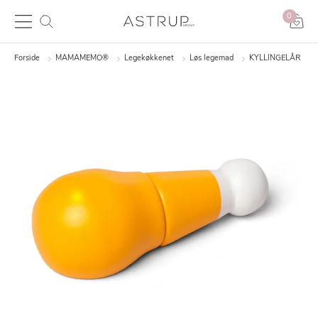
0
Forside
MAMAMEMO®
Legekøkkenet
Løs legemad
KYLLINGELÅR