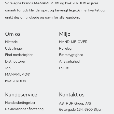
Vore egne brands MAMAMEMO® og byASTRUP® er jeres
garanti for udviklende, sjovt og farverigt legetøj i høj kvalitet og
unikt design til glæde og gavn for alle legebørn.
Om os
Miljø
Historie
HAND-ME-OVER
Udstillinger
Rolleleg
Find medarbejder
Bæredygtighed
Distributører
Ansvarlighed
Job
FSC®
MAMAMEMO®
byASTRUP®
Kundeservice
Kontakt os
Handelsbetingelser
ASTRUP Group A/S
Reklamationshåndtering
Østergade 134, 6900 Skjern