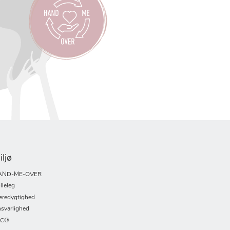
iljø
AND-ME-OVER
lleleg
redygtighed
svarlighed
SC®