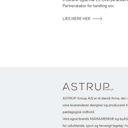
vi berører også mål 15: Livet på landet 
Partnerskaber for handling osv.
LÆS MERE HER
ASTRUP Group A/S er et dansk firma, der 
vore leverandører designer og producerer k
pædagogisk indhold.
Vore egne brands MAMAMEMO® og byASTR
for udviklende, sjovt og farverigt legetøj i h