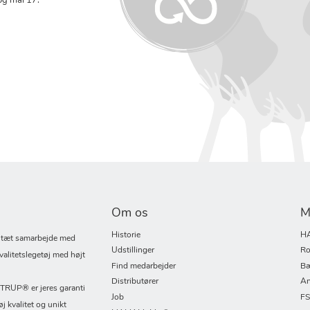
og mål 17:
Om os
M
Historie
H
i tæt samarbejde med
Udstillinger
Ro
valitetslegetøj med højt
Find medarbejder
Bæ
Distributører
An
UP® er jeres garanti
Job
F
øj kvalitet og unikt