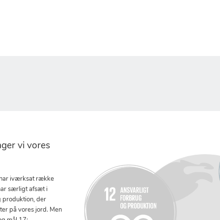
er vi vores
 har iværksat række
ar særligt afsæt i
g produktion, der
tter på vores jord. Men