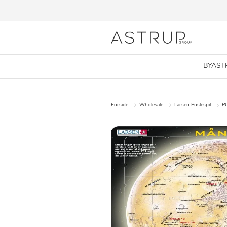
BYAST
Forside
Wholesale
Larsen Puslespil
P