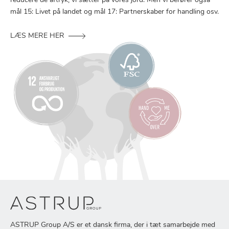
reducere de aftryk, vi sætter på vores jord. Men vi berører også
mål 15: Livet på landet og mål 17: Partnerskaber for handling osv.
LÆS MERE HER
ASTRUP Group A/S er et dansk firma, der i tæt samarbejde med