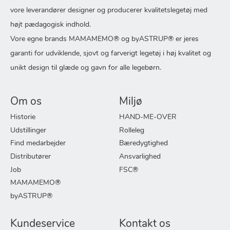
vore leverandører designer og producerer kvalitetslegetøj med
højt pædagogisk indhold.
Vore egne brands MAMAMEMO® og byASTRUP® er jeres
garanti for udviklende, sjovt og farverigt legetøj i høj kvalitet og
unikt design til glæde og gavn for alle legebørn.
Om os
Miljø
Historie
HAND-ME-OVER
Udstillinger
Rolleleg
Find medarbejder
Bæredygtighed
Distributører
Ansvarlighed
Job
FSC®
MAMAMEMO®
byASTRUP®
Kundeservice
Kontakt os