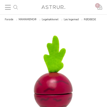
0
Forside
MAMAMEMO®
Legekøkkenet
Løs legemad
RØDBEDE