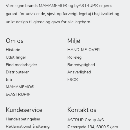
Vore egne brands MAMAMEMO® og byASTRUP® er jeres
garanti for udviklende, sjovt og farverigt legetøj i høj kvalitet og
unikt design til glæde og gavn for alle legebørn.
Om os
Miljø
Historie
HAND-ME-OVER
Udstillinger
Rolleleg
Find medarbejder
Bæredygtighed
Distributører
Ansvarlighed
Job
FSC®
MAMAMEMO®
byASTRUP®
Kundeservice
Kontakt os
Handelsbetingelser
ASTRUP Group A/S
Reklamationshåndtering
Østergade 134, 6900 Skjern