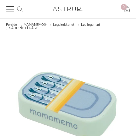
0
Forside
MAMAMEMO®
Legekøkkenet
Løs legemad
SARDINER I DÅSE