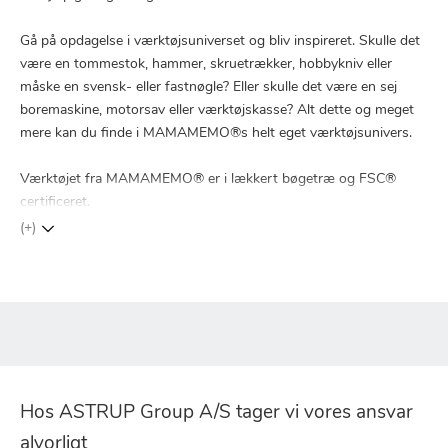
Gå på opdagelse i værktøjsuniverset og bliv inspireret. Skulle det
være en tommestok, hammer, skruetrækker, hobbykniv eller
måske en svensk- eller fastnøgle? Eller skulle det være en sej
boremaskine, motorsav eller værktøjskasse? Alt dette og meget
mere kan du finde i MAMAMEMO®s helt eget værktøjsunivers.
Værktøjet fra MAMAMEMO® er i lækkert bøgetræ og FSC®
certificeret.
(+)
Hos ASTRUP Group A/S tager vi vores ansvar
alvorligt