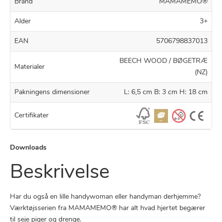
Brand
MAMAMEMO®
Alder
3+
EAN
5706798837013
BEECH WOOD / BØGETRÆ
Materialer
(NZ)
Pakningens dimensioner
L: 6,5 cm B: 3 cm H: 18 cm
Certifikater
Downloads
Beskrivelse
Har du også en lille handywoman eller handyman derhjemme?
Værktøjsserien fra MAMAMEMO® har alt hvad hjertet begærer
til seje piger og drenge.