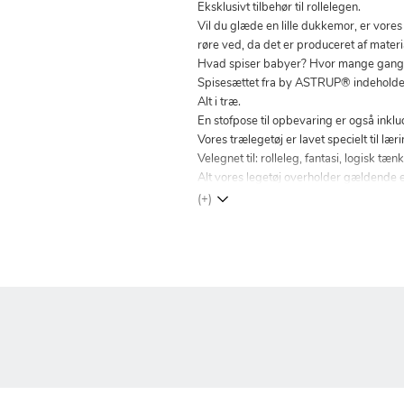
Eksklusivt tilbehør til rollelegen.
Vil du glæde en lille dukkemor, er vore
røre ved, da det er produceret af materi
Hvad spiser babyer? Hvor mange gange
Spisesættet fra by ASTRUP® indeholder
Alt i træ.
En stofpose til opbevaring er også inkl
Vores trælegetøj er lavet specielt til læ
Velegnet til: rolleleg, fantasi, logisk t
Alt vores legetøj overholder gældende 
(+)