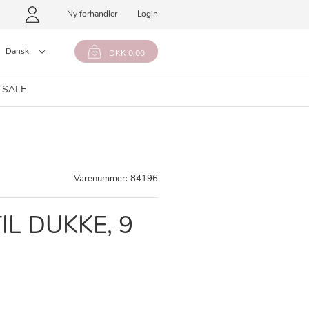
Ny forhandler
Login
Dansk
DKK 0,00
 SALE
Varenummer:
84196
IL DUKKE, 9