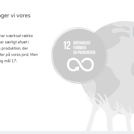
er vi vores
 har iværksat række
ar særligt afsæt i
g produktion, der
tter på vores jord. Men
og mål 17: