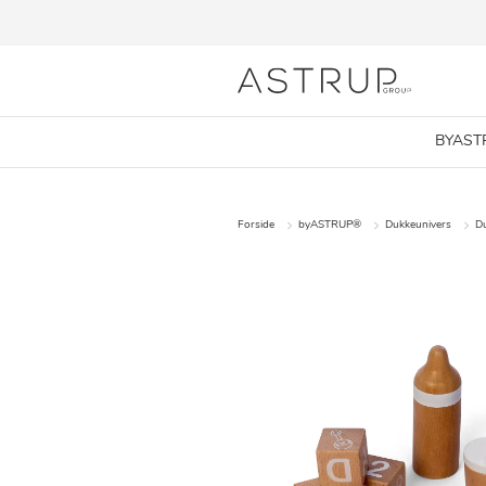
BYAST
Forside
byASTRUP®
Dukkeunivers
Du