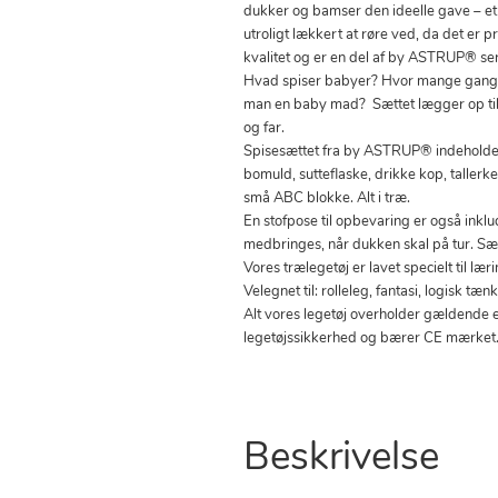
dukker og bamser den ideelle gave – et
utroligt lækkert at røre ved, da det er p
kvalitet og er en del af by ASTRUP® ser
Hvad spiser babyer? Hvor mange gange
man en baby mad? Sættet lægger op t
og far.
Spisesættet fra by ASTRUP® indehold
bomuld, sutteflaske, drikke kop, tallerk
små ABC blokke. Alt i træ.
En stofpose til opbevaring er også inklu
medbringes, når dukken skal på tur. Sæ
Vores trælegetøj er lavet specielt til læ
Velegnet til: rolleleg, fantasi, logisk t
Alt vores legetøj overholder gældende 
legetøjssikkerhed og bærer CE mærket
Beskrivelse