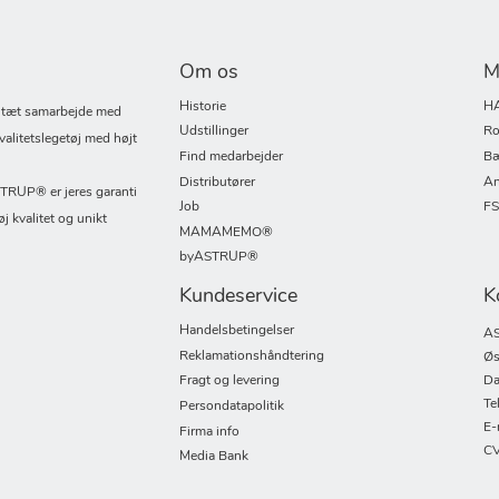
Om os
M
Historie
H
i tæt samarbejde med
Udstillinger
Ro
valitetslegetøj med højt
Find medarbejder
Bæ
Distributører
An
UP® er jeres garanti
Job
F
øj kvalitet og unikt
MAMAMEMO®
byASTRUP®
Kundeservice
K
Handelsbetingelser
AS
Reklamationshåndtering
Øs
Fragt og levering
Da
Te
Persondatapolitik
E-
Firma info
CV
Media Bank