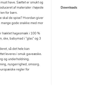
 must have. Sættet er smukt og
Downloads
roduceret af materialer i højeste
ien for børn.
 skal de spise? Hvordan giver
il mange gode snakke med mor
er hæklet hagesmæk i 100 %
en, ske, babymad i ”glas” og 3
deret, så det hele kan
ttet leveres i smuk gaveæske.
ring og underholdning.
ænkning, nysgerrighed, omsorg.
europæiske regler for
.