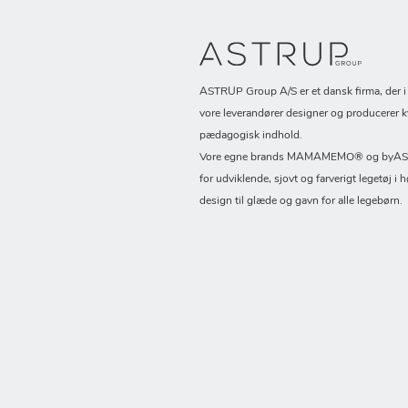
ASTRUP Group A/S er et dansk firma, der 
vore leverandører designer og producerer k
pædagogisk indhold.
Vore egne brands MAMAMEMO® og byASTR
for udviklende, sjovt og farverigt legetøj i h
design til glæde og gavn for alle legebørn.