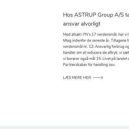
Hos ASTRUP Group A/S tag
ansvar alvorligt
Med afsæt i FN’s 17 verdensmål, har vi
tiltag indenfor de seneste år. Tiltagene h
verdensmål nr. 12: Ansvarlig forbrug o
handler om at reducere de aftryk, vi sæ
vi berører også mål 15: Livet på landet 
Partnerskaber for handling osv.
LÆS MERE HER