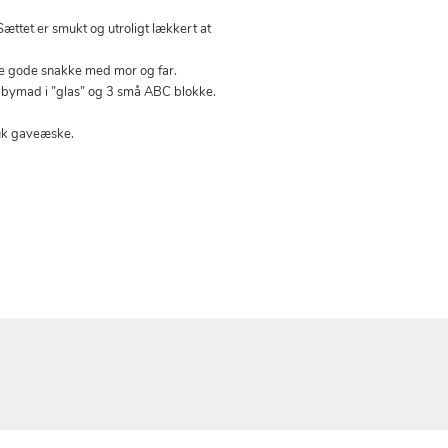
ættet er smukt og utroligt lækkert at
e gode snakke med mor og far.
abymad i ”glas” og 3 små ABC blokke.
muk gaveæske.