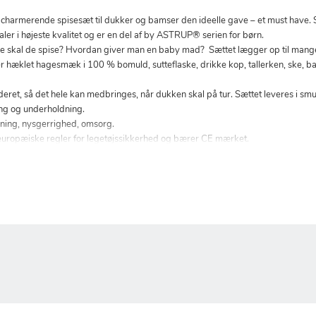
s charmerende spisesæt til dukker og bamser den ideelle gave – et must have. S
aler i højeste kvalitet og er en del af by ASTRUP® serien for børn.
 skal de spise? Hvordan giver man en baby mad? Sættet lægger op til mang
 hæklet hagesmæk i 100 % bomuld, sutteflaske, drikke kop, tallerken, ske, b
uderet, så det hele kan medbringes, når dukken skal på tur. Sættet leveres i s
ring og underholdning.
ænkning, nysgerrighed, omsorg.
europæiske regler for legetøjssikkerhed og bærer CE mærket.