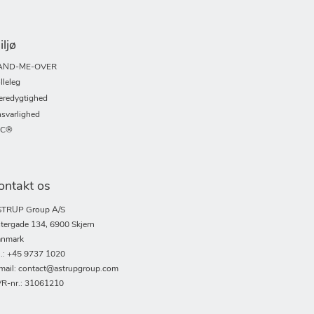
iljø
AND-ME-OVER
lleleg
redygtighed
svarlighed
SC®
ontakt os
TRUP Group A/S
tergade 134, 6900 Skjern
nmark
l.: +45 9737 1020
mail: contact@astrupgroup.com
R-nr.: 31061210