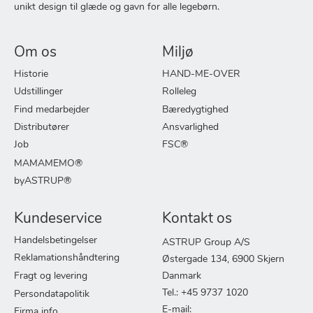
unikt design til glæde og gavn for alle legebørn.
Om os
Miljø
Historie
HAND-ME-OVER
Udstillinger
Rolleleg
Find medarbejder
Bæredygtighed
Distributører
Ansvarlighed
Job
FSC®
MAMAMEMO®
byASTRUP®
Kundeservice
Kontakt os
Handelsbetingelser
ASTRUP Group A/S
Reklamationshåndtering
Østergade 134, 6900 Skjern
Fragt og levering
Danmark
Tel.: +45 9737 1020
Persondatapolitik
E-mail:
Firma info