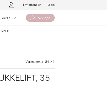
Ny forhandler
Login
Dansk
DKK 0,00
 SALE
Varenummer:
84141
UKKELIFT, 35