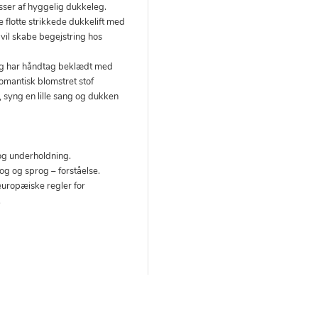
sser af hyggelig dukkeleg.
flotte strikkede dukkelift med
 vil skabe begejstring hos
 og har håndtag beklædt med
romantisk blomstret stof
, syng en lille sang og dukken
g og underholdning.
prog og sprog – forståelse.
europæiske regler for
.