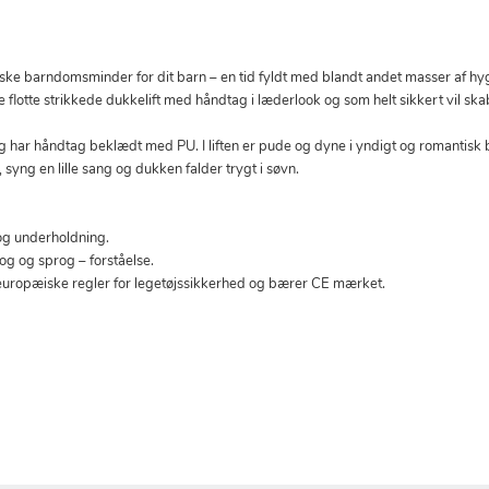
iske barndomsminder for dit barn – en tid fyldt med blandt andet masser af hy
lotte strikkede dukkelift med håndtag i læderlook og som helt sikkert vil skab
g har håndtag beklædt med PU. I liften er pude og dyne i yndigt og romantisk b
 syng en lille sang og dukken falder trygt i søvn.
g og underholdning.
prog og sprog – forståelse.
europæiske regler for legetøjssikkerhed og bærer CE mærket.