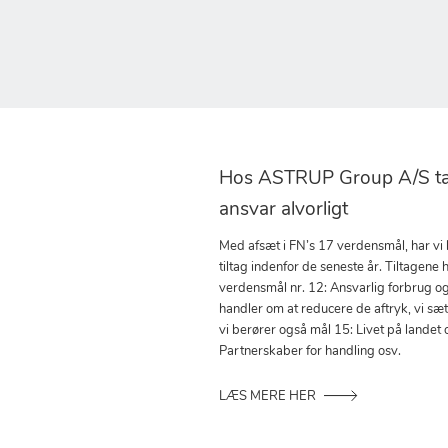
Hos ASTRUP Group A/S tag
ansvar alvorligt
Med afsæt i FN’s 17 verdensmål, har vi
tiltag indenfor de seneste år. Tiltagene h
verdensmål nr. 12: Ansvarlig forbrug o
handler om at reducere de aftryk, vi sæ
vi berører også mål 15: Livet på landet 
Partnerskaber for handling osv.
LÆS MERE HER