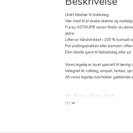
Beskrivelse
Unikt tilbehør til dukkeleg.
Vær med til at skabe skønne og nostalg
Fra by ASTRUP® serien finder du denne f
aldre.
Liften er håndstrikket i 100 % bomuld o
Put yndlingsdukken eller bamsen i liften,
Den ideelle gave til fødselsdag eller jul
Vores legetøj er lavet specielt til lærin
Velegnet til: rolleleg, empati, fantasi, s
Alt vores legetøj overholder gældende 
Str.: 25 cm. x 18 cm. x 10 cm.
(+)