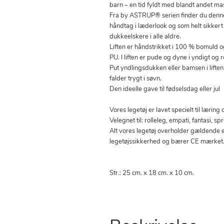
barn – en tid fyldt med blandt andet ma
Fra by ASTRUP® serien finder du denne 
håndtag i læderlook og som helt sikkert
dukkeelskere i alle aldre.
Liften er håndstrikket i 100 % bomuld
PU. I liften er pude og dyne i yndigt og 
Put yndlingsdukken eller bamsen i liften
falder trygt i søvn.
Den ideelle gave til fødselsdag eller jul
Vores legetøj er lavet specielt til lærin
Velegnet til: rolleleg, empati, fantasi, s
Alt vores legetøj overholder gældende 
legetøjssikkerhed og bærer CE mærket
Str.: 25 cm. x 18 cm. x 10 cm.