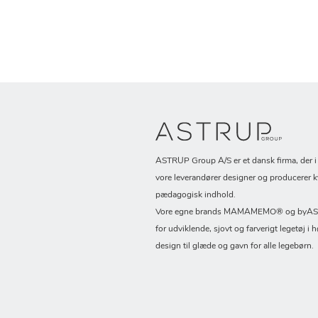
ASTRUP Group A/S er et dansk firma, der 
vore leverandører designer og producerer k
pædagogisk indhold.
Vore egne brands MAMAMEMO® og byASTR
for udviklende, sjovt og farverigt legetøj i h
design til glæde og gavn for alle legebørn.