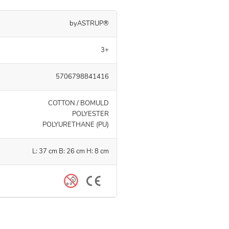
byASTRUP®
3+
5706798841416
COTTON / BOMULD
POLYESTER
POLYURETHANE (PU)
L: 37 cm B: 26 cm H: 8 cm