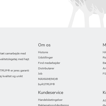
Om os
M
Historie
H
i tæt samarbejde med
Udstillinger
Ro
valitetslegetøj med højt
Find medarbejder
Bæ
Distributører
An
UP® er jeres garanti
Job
F
øj kvalitet og unikt
MAMAMEMO®
byASTRUP®
Kundeservice
K
Handelsbetingelser
AS
Reklamationshåndtering
Øs