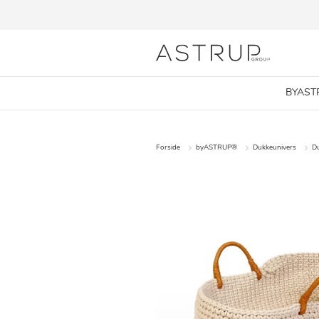
BYAST
Forside
byASTRUP®
Dukkeunivers
Du