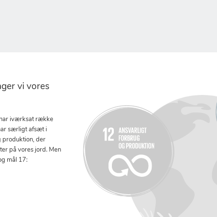
er vi vores
 har iværksat række
ar særligt afsæt i
g produktion, der
tter på vores jord. Men
og mål 17: