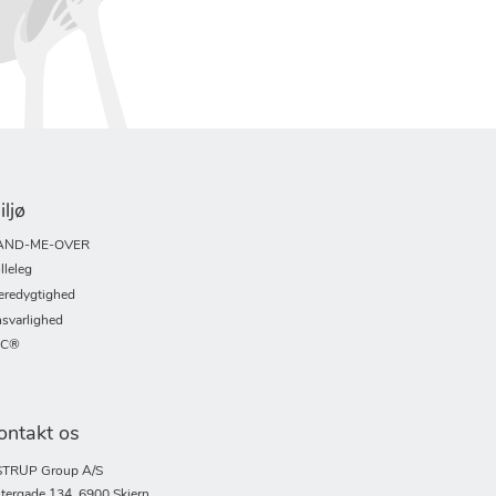
iljø
AND-ME-OVER
lleleg
redygtighed
svarlighed
SC®
ontakt os
TRUP Group A/S
tergade 134, 6900 Skjern