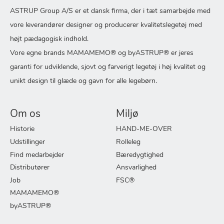
ASTRUP Group A/S er et dansk firma, der i tæt samarbejde med
vore leverandører designer og producerer kvalitetslegetøj med
højt pædagogisk indhold.
Vore egne brands MAMAMEMO® og byASTRUP® er jeres
garanti for udviklende, sjovt og farverigt legetøj i høj kvalitet og
unikt design til glæde og gavn for alle legebørn.
Om os
Miljø
Historie
HAND-ME-OVER
Udstillinger
Rolleleg
Find medarbejder
Bæredygtighed
Distributører
Ansvarlighed
Job
FSC®
MAMAMEMO®
byASTRUP®