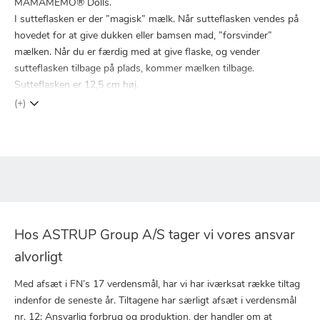
MAMAMEMO® Dolls.
I sutteflasken er der ”magisk” mælk. Når sutteflasken vendes på
hovedet for at give dukken eller bamsen mad, ”forsvinder”
mælken. Når du er færdig med at give flaske, og vender
sutteflasken tilbage på plads, kommer mælken tilbage.
Sutteflasken er 12,5 cm høj.
(+)
Hos ASTRUP Group A/S tager vi vores ansvar
alvorligt
Med afsæt i FN’s 17 verdensmål, har vi har iværksat række tiltag
indenfor de seneste år. Tiltagene har særligt afsæt i verdensmål
nr. 12: Ansvarlig forbrug og produktion, der handler om at