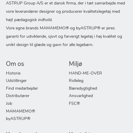
ASTRUP Group A/S er et dansk firma, der i tæt samarbejde med
vore leverandører designer og producerer kvalitetslegetøj med
højt pædagogisk indhold.
Vore egne brands MAMAMEMO® og byASTRUP® er jeres
garanti for udviklende, sjovt og farverigt legetøj i høj kvalitet og
unikt design til glæde og gavn for alle legebørn.
Om os
Miljø
Historie
HAND-ME-OVER
Udstillinger
Rolleleg
Find medarbejder
Bæredygtighed
Distributører
Ansvarlighed
Job
FSC®
MAMAMEMO®
byASTRUP®