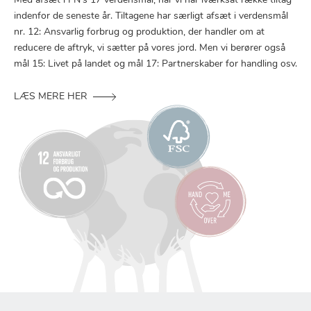
Med afsæt i FN’s 17 verdensmål, har vi har iværksat række tiltag
indenfor de seneste år. Tiltagene har særligt afsæt i verdensmål
nr. 12: Ansvarlig forbrug og produktion, der handler om at
reducere de aftryk, vi sætter på vores jord. Men vi berører også
mål 15: Livet på landet og mål 17: Partnerskaber for handling osv.
LÆS MERE HER