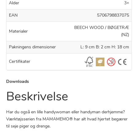
Alder
3+
EAN
5706798837075
BEECH WOOD / BØGETRÆ
Materialer
(NZ)
Pakningens dimensioner
L: 9 cm B: 2 cm H: 18 cm
Certifikater
Downloads
Beskrivelse
Har du også en lille handywoman eller handyman derhjemme?
Værktøjsserien fra MAMAMEMO® har alt hvad hjertet begærer
til seje piger og drenge.