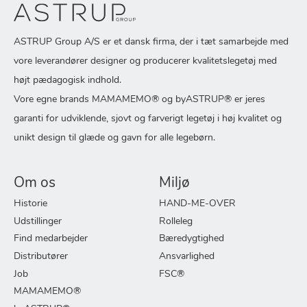
ASTRUP Group A/S er et dansk firma, der i tæt samarbejde med
vore leverandører designer og producerer kvalitetslegetøj med
højt pædagogisk indhold.
Vore egne brands MAMAMEMO® og byASTRUP® er jeres
garanti for udviklende, sjovt og farverigt legetøj i høj kvalitet og
unikt design til glæde og gavn for alle legebørn.
Om os
Miljø
Historie
HAND-ME-OVER
Udstillinger
Rolleleg
Find medarbejder
Bæredygtighed
Distributører
Ansvarlighed
Job
FSC®
MAMAMEMO®