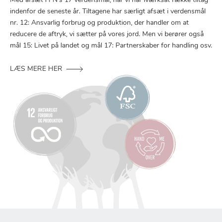
Med afsæt i FN’s 17 verdensmål, har vi har iværksat række tiltag
indenfor de seneste år. Tiltagene har særligt afsæt i verdensmål
nr. 12: Ansvarlig forbrug og produktion, der handler om at
reducere de aftryk, vi sætter på vores jord. Men vi berører også
mål 15: Livet på landet og mål 17: Partnerskaber for handling osv.
LÆS MERE HER