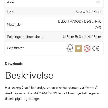
Alder
3+
EAN
5706798837112
BEECH WOOD / BØGETRÆ
Materialer
(NZ)
Pakningens dimensioner
L: 8 cm B: 3 cm H: 18 cm
Certifikater
Downloads
Beskrivelse
Har du også en lille handywoman eller handyman derhjemme?
Værktøjsserien fra MAMAMEMO® har alt hvad hjertet begærer
til seje piger og drenge.