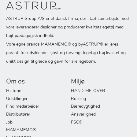
ASTRUP Group A/S er et dansk firma, der i tæt samarbejde med
vore leverandører designer og producerer kvalitetslegetøj med
højt pædagogisk indhold.
Vore egne brands MAMAMEMO® og byASTRUP® er jeres
garanti for udviklende, sjovt og farverigt legetøj i høj kvalitet og
unikt design til glæde og gavn for alle legebørn.
Om os
Miljø
Historie
HAND-ME-OVER
Udstillinger
Rolleleg
Find medarbejder
Bæredygtighed
Distributører
Ansvarlighed
Job
FSC®
MAMAMEMO®