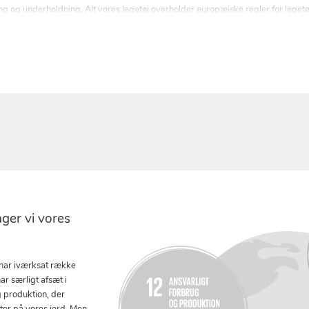
læring og underholdning. Alt vores legetøj overholder europæiske regler for le
er vi vores
 har iværksat række
ar særligt afsæt i
g produktion, der