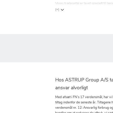
Vores trælegetøj er lavet specielt til 
(+)
Hos ASTRUP Group A/S tag
ansvar alvorligt
Med afsæt i FN’s 17 verdensmål, har vi
tiltag indenfor de seneste år. Tiltagene h
verdensmål nr. 12: Ansvarlig forbrug o