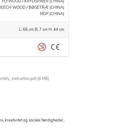
PLYWOOD / KRYDSFINÉR (CHINA)
BEECH WOOD / BØGETRÆ (CHINA)
MDF (CHINA)
L: 66 cm B: 7 cm H: 44 cm
ly_Instruction.pdf (6 MB)
i, kreativitet og sociale færdigheder.