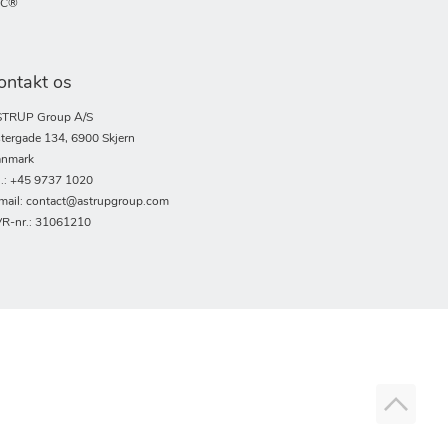
SC®
ontakt os
TRUP Group A/S
tergade 134, 6900 Skjern
nmark
l.: +45 9737 1020
mail: contact@astrupgroup.com
R-nr.: 31061210