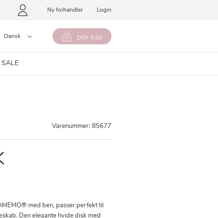
Ny forhandler
Login
Dansk
DKK 0,00
 SALE
Varenummer:
85677
K
MAMEMO® med ben, passer perfekt til
eskab. Den elegante hvide disk med