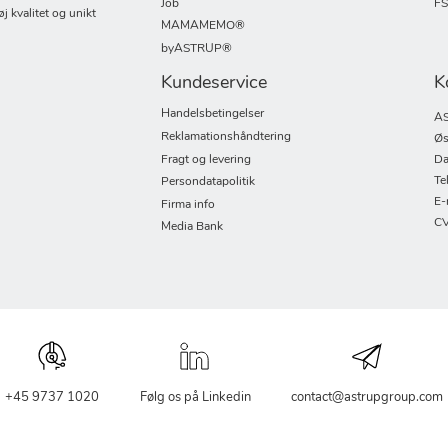
Job
F
øj kvalitet og unikt
MAMAMEMO®
byASTRUP®
Kundeservice
K
Handelsbetingelser
AS
Reklamationshåndtering
Øs
Fragt og levering
Da
Te
Persondatapolitik
E-
Firma info
CV
Media Bank
+45 9737 1020
Følg os på Linkedin
contact@astrupgroup.com