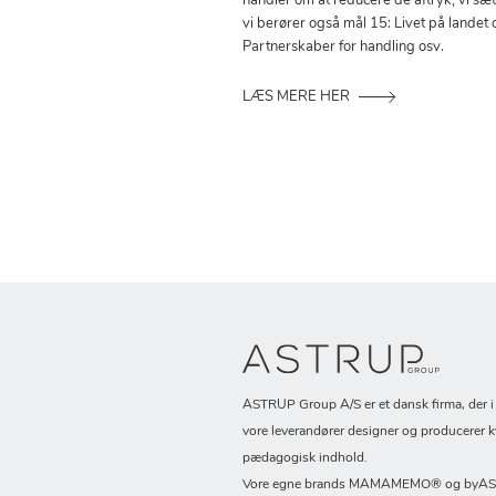
handler om at reducere de aftryk, vi sæ
vi berører også mål 15: Livet på landet 
Partnerskaber for handling osv.
LÆS MERE HER
ASTRUP Group A/S er et dansk firma, der 
vore leverandører designer og producerer k
pædagogisk indhold.
Vore egne brands MAMAMEMO® og byASTR