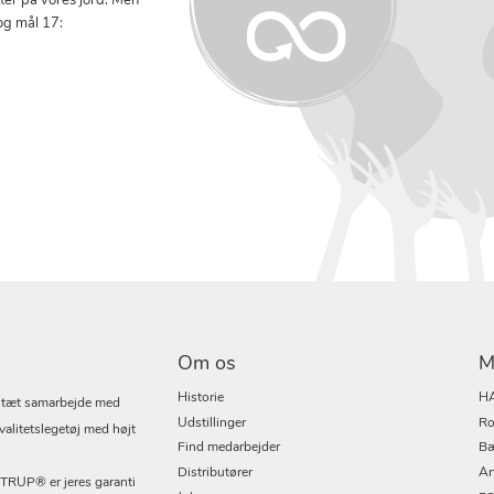
tter på vores jord. Men
og mål 17:
Om os
M
Historie
H
i tæt samarbejde med
Udstillinger
Ro
valitetslegetøj med højt
Find medarbejder
Bæ
Distributører
An
UP® er jeres garanti