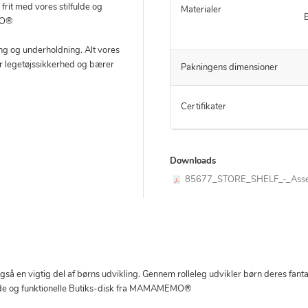
frit med vores stilfulde og
Materialer
MO®
ring og underholdning. Alt vores
or legetøjssikkerhed og bærer
Pakningens dimensioner
Certifikater
Downloads
85677_STORE_SHELF_-_Assemb
gså en vigtig del af børns udvikling. Gennem rolleleg udvikler børn deres fantas
lfulde og funktionelle Butiks-disk fra MAMAMEMO®