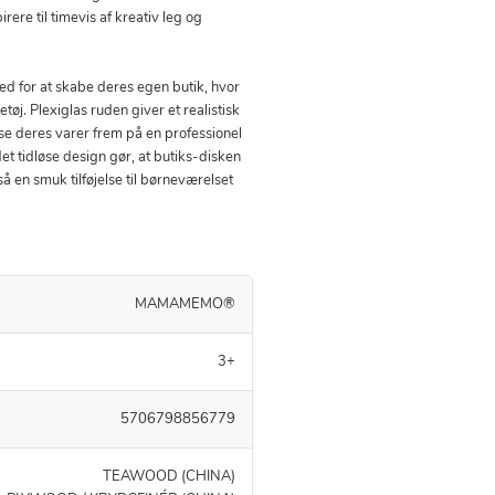
irere til timevis af kreativ leg og
d for at skabe deres egen butik, hvor
tøj. Plexiglas ruden giver et realistisk
ise deres varer frem på en professionel
t tidløse design gør, at butiks-disken
så en smuk tilføjelse til børneværelset
MAMAMEMO®
3+
5706798856779
TEAWOOD (CHINA)