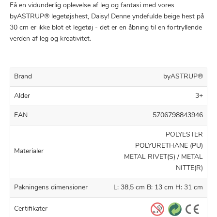
Få en vidunderlig oplevelse af leg og fantasi med vores
byASTRUP® legetøjshest, Daisy! Denne yndefulde beige hest på
30 cm er ikke blot et legetøj - det er en åbning til en fortryllende
verden af leg og kreativitet.
Brand
byASTRUP®
Alder
3+
EAN
5706798843946
POLYESTER
POLYURETHANE (PU)
Materialer
METAL RIVET(S) / METAL
NITTE(R)
Pakningens dimensioner
L: 38,5 cm B: 13 cm H: 31 cm
Certifikater