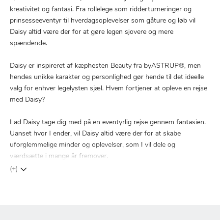
kreativitet og fantasi. Fra rollelege som ridderturneringer og
prinsesseeventyr til hverdagsoplevelser som gåture og løb vil
Daisy altid være der for at gøre legen sjovere og mere
spændende.
Daisy er inspireret af kæphesten Beauty fra byASTRUP®, men
hendes unikke karakter og personlighed gør hende til det ideelle
valg for enhver legelysten sjæl. Hvem fortjener at opleve en rejse
med Daisy?
Lad Daisy tage dig med på en eventyrlig rejse gennem fantasien.
Uanset hvor I ender, vil Daisy altid være der for at skabe
uforglemmelige minder og oplevelser, som I vil dele og
værdsætte i mange år fremover.
(+)