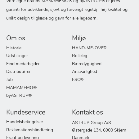
Vore egne brands MAMAMEMO® og byASTRUP® er jeres
garanti for udviklende, sjovt og farverigt legetøj i høj kvalitet og
unikt design til glæde og gavn for alle legebørn.
Om os
Miljø
Historie
HAND-ME-OVER
Udstillinger
Rolleleg
Find medarbejder
Bæredygtighed
Distributører
Ansvarlighed
Job
FSC®
MAMAMEMO®
byASTRUP®
Kundeservice
Kontakt os
Handelsbetingelser
ASTRUP Group A/S
Reklamationshåndtering
Østergade 134, 6900 Skjern
Fragt og levering
Danmark