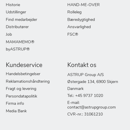
Historie
HAND-ME-OVER
Udstillinger
Rolleleg
Find medarbejder
Bæredygtighed
Distributører
Ansvarlighed
Job
FSC®
MAMAMEMO®
byASTRUP®
Kundeservice
Kontakt os
Handelsbetingelser
ASTRUP Group A/S
Reklamationshåndtering
Østergade 134, 6900 Skjern
Fragt og levering
Danmark
Tel.: +45 9737 1020
Persondatapolitik
E-mail:
Firma info
contact@astrupgroup.com
Media Bank
CVR-nr.: 31061210