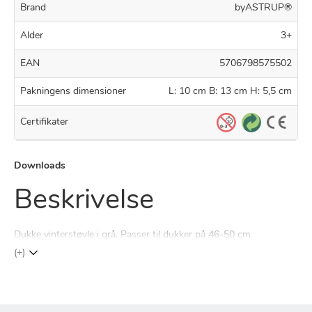
Brand
byASTRUP®
Alder
3+
EAN
5706798575502
Pakningens dimensioner
L: 10 cm B: 13 cm H: 5,5 cm
Certifikater
Downloads
Beskrivelse
Dukke vinterstøvle i grå. Passer til dukker på 46-50 cm
(+)