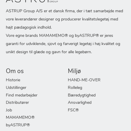
ASTRUP Group A/S er et dansk firma, der i tæt samarbejde med
vore leverandører designer og producerer kvalitetslegetøj med
højt pædagogisk indhold.
Vore egne brands MAMAMEMO® og byASTRUP® er jeres
garanti for udviklende, sjovt og farverigt legetøj i høj kvalitet og
unikt design til glæde og gavn for alle legebørn.
Om os
Miljø
Historie
HAND-ME-OVER
Udstillinger
Rolleleg
Find medarbejder
Bæredygtighed
Distributører
Ansvarlighed
Job
FSC®
MAMAMEMO®
byASTRUP®