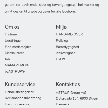
garanti for udviklende, sjovt og farverigt legetøj i høj kvalitet og
unikt design til glæde og gavn for alle legebørn.
Om os
Miljø
Historie
HAND-ME-OVER
Udstillinger
Rolleleg
Find medarbejder
Bæredygtighed
Distributører
Ansvarlighed
Job
FSC®
MAMAMEMO®
byASTRUP®
Kundeservice
Kontakt os
Handelsbetingelser
ASTRUP Group A/S
Reklamationshåndtering
Østergade 134, 6900 Skjern
Fragt og levering
Danmark