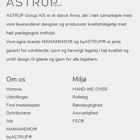
ASTRUP Group A/S er et dansk firma, der i tæt samarbejde med
vore leverandører designer og producerer kvalitetslegetøj med
højt pædagogisk indhold.
Vore egne brands MAMAMEMO® og byASTRUP® er jeres
garanti for udviklende, sjovt og farverigt legetøj i høj kvalitet og
unikt design til glæde og gavn for alle legebørn.
Om os
Miljø
Historie
HAND-ME-OVER
Udstillinger
Rolleleg
Find medarbejder
Bæredygtighed
Distributører
Ansvarlighed
Job
FSC®
MAMAMEMO®
byASTRUP®