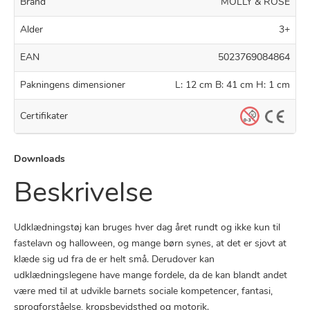
Brand
MOLLY & ROSE
Alder
3+
EAN
5023769084864
Pakningens dimensioner
L: 12 cm B: 41 cm H: 1 cm
Certifikater
Downloads
Beskrivelse
Udklædningstøj kan bruges hver dag året rundt og ikke kun til
fastelavn og halloween, og mange børn synes, at det er sjovt at
klæde sig ud fra de er helt små. Derudover kan
udklædningslegene have mange fordele, da de kan blandt andet
være med til at udvikle barnets sociale kompetencer, fantasi,
sprogforståelse, kropsbevidsthed og motorik.