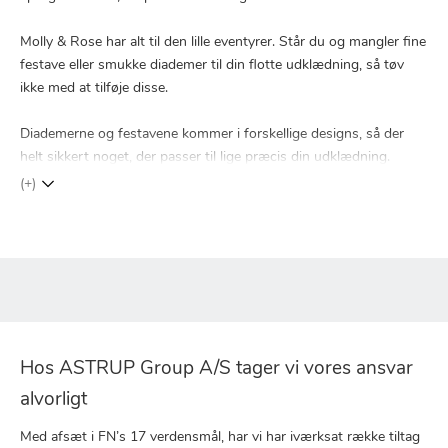
Molly & Rose har alt til den lille eventyrer. Står du og mangler fine
festave eller smukke diademer til din flotte udklædning, så tøv
ikke med at tilføje disse.
Diademerne og festavene kommer i forskellige designs, så der
helt sikkert noget, der passer til lige præcis din udklædning.
(+)
Hos ASTRUP Group A/S tager vi vores ansvar
alvorligt
Med afsæt i FN’s 17 verdensmål, har vi har iværksat række tiltag