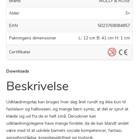
Brand
MOLLY & ROSE
Alder
3+
EAN
5023769084857
Pakningens dimensioner
L: 12 cm B: 41 cm H: 1 cm
Certifikater
Downloads
Beskrivelse
Udklædningstøj kan bruges hver dag året rundt og ikke kun til
fastelavn og halloween, og mange børn synes, at det er sjovt at
klæde sig ud fra de er helt små. Derudover kan
udklædningslegene have mange fordele, da de kan blandt andet
være med til at udvikle barnets sociale kompetencer, fantasi,
sprogforståelse, kropsbevidsthed og motorik.