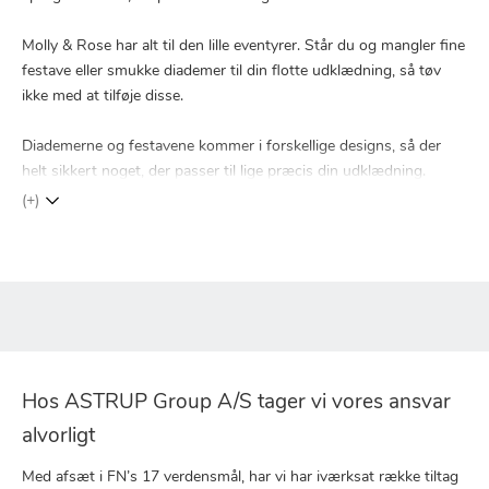
Molly & Rose har alt til den lille eventyrer. Står du og mangler fine
festave eller smukke diademer til din flotte udklædning, så tøv
ikke med at tilføje disse.
Diademerne og festavene kommer i forskellige designs, så der
helt sikkert noget, der passer til lige præcis din udklædning.
(+)
Hos ASTRUP Group A/S tager vi vores ansvar
alvorligt
Med afsæt i FN’s 17 verdensmål, har vi har iværksat række tiltag