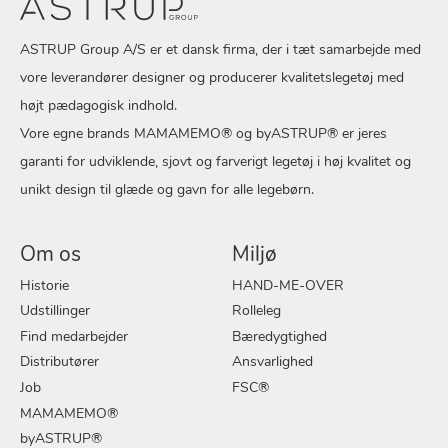
ASTRUP Group A/S er et dansk firma, der i tæt samarbejde med
vore leverandører designer og producerer kvalitetslegetøj med
højt pædagogisk indhold.
Vore egne brands MAMAMEMO® og byASTRUP® er jeres
garanti for udviklende, sjovt og farverigt legetøj i høj kvalitet og
unikt design til glæde og gavn for alle legebørn.
Om os
Miljø
Historie
HAND-ME-OVER
Udstillinger
Rolleleg
Find medarbejder
Bæredygtighed
Distributører
Ansvarlighed
Job
FSC®
MAMAMEMO®
byASTRUP®