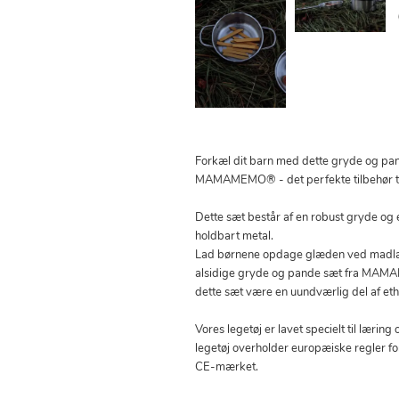
Forkæl dit barn med dette gryde og pan
MAMAMEMO® - det perfekte tilbehør til
Dette sæt består af en robust gryde og 
holdbart metal.
Lad børnene opdage glæden ved madla
alsidige gryde og pande sæt fra MAMAME
dette sæt være en uundværlig del af eth
Vores legetøj er lavet specielt til lærin
legetøj overholder europæiske regler f
CE-mærket.