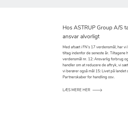
Hos ASTRUP Group A/S tag
ansvar alvorligt
Med afsæt i FN’s 17 verdensmål, har vi
tiltag indenfor de seneste år. Tiltagene h
verdensmål nr. 12: Ansvarlig forbrug o
handler om at reducere de aftryk, vi sæ
vi berører også mål 15: Livet på landet 
Partnerskaber for handling osv.
LÆS MERE HER