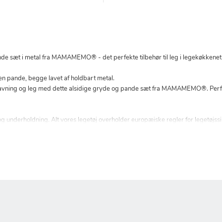
de sæt i metal fra MAMAMEMO® - det perfekte tilbehør til leg i legekøkkenet
en pande, begge lavet af holdbart metal.
ing og leg med dette alsidige gryde og pande sæt fra MAMAMEMO®. Perfekt t
ing og underholdning. Alt vores legetøj overholder europæiske regler for leget