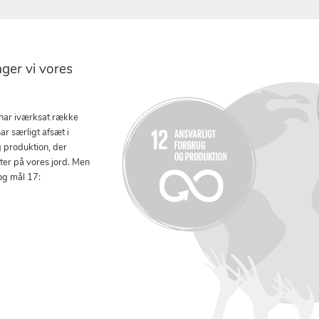
er vi vores
 har iværksat række
ar særligt afsæt i
g produktion, der
tter på vores jord. Men
og mål 17: