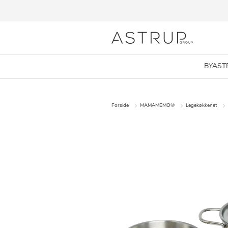
BYAST
Forside
MAMAMEMO®
Legekøkkenet