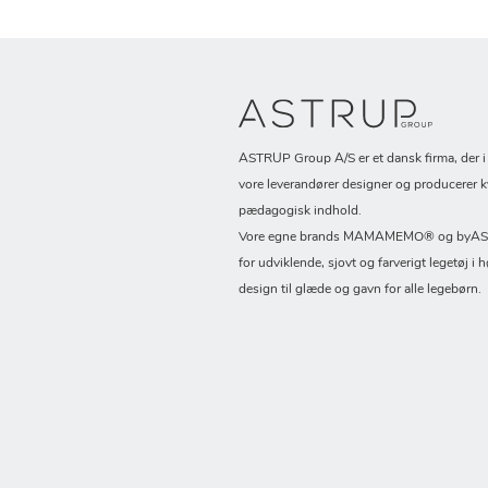
ASTRUP Group A/S er et dansk firma, der 
vore leverandører designer og producerer k
pædagogisk indhold.
Vore egne brands MAMAMEMO® og byASTR
for udviklende, sjovt og farverigt legetøj i h
design til glæde og gavn for alle legebørn.