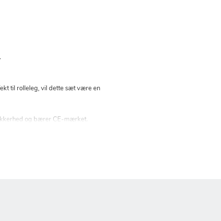
.
il rolleleg, vil dette sæt være en
øjssikkerhed og bærer CE-mærket.