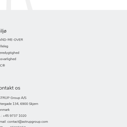
iljø
AND-ME-OVER
lleleg
redygtighed
svarlighed
SC®
ontakt os
TRUP Group A/S
tergade 134, 6900 Skjern
nmark
l.: +45 9737 1020
mail: contact@astrupgroup.com