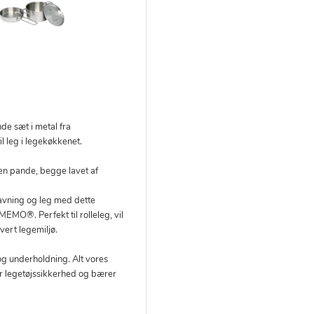
de sæt i metal fra
 leg i legekøkkenet.
en pande, begge lavet af
vning og leg med dette
MO®. Perfekt til rolleleg, vil
vert legemiljø.
g og underholdning. Alt vores
or legetøjssikkerhed og bærer