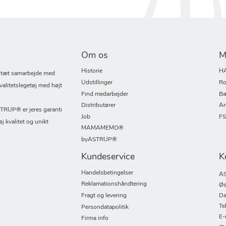
Om os
M
Historie
H
i tæt samarbejde med
Udstillinger
Ro
valitetslegetøj med højt
Find medarbejder
Bæ
Distributører
An
UP® er jeres garanti
Job
F
øj kvalitet og unikt
MAMAMEMO®
byASTRUP®
Kundeservice
K
Handelsbetingelser
AS
Reklamationshåndtering
Øs
Fragt og levering
Da
Te
Persondatapolitik
E-
Firma info