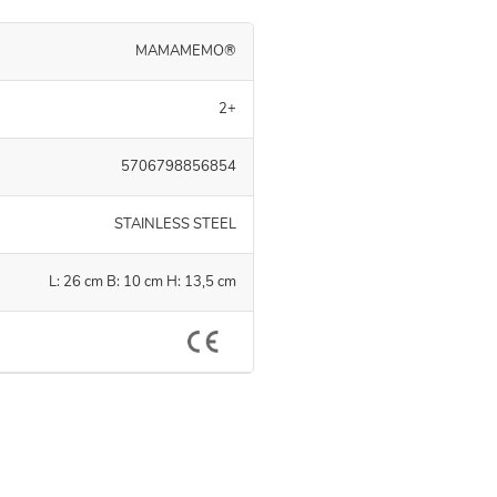
MAMAMEMO®
2+
5706798856854
STAINLESS STEEL
L: 26 cm B: 10 cm H: 13,5 cm