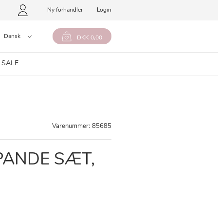
Ny forhandler
Login
Dansk
DKK 0,00
 SALE
Varenummer:
85685
PANDE SÆT,