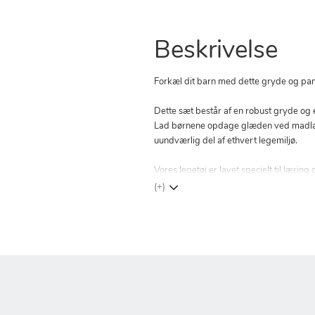
Beskrivelse
Forkæl dit barn med dette gryde og pan
Dette sæt består af en robust gryde og 
Lad børnene opdage glæden ved madlavn
uundværlig del af ethvert legemiljø.
Vores legetøj er lavet specielt til lær
(+)