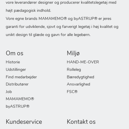
vore leverandører designer og producerer kvalitetslegetøj med
højt pædagogisk indhold.
Vore egne brands MAMAMEMO® og byASTRUP® er jeres
garanti for udviklende, sjovt og farverigt legetøj i høj kvalitet og
unikt design til glæde og gavn for alle legebørn.
Om os
Miljø
Historie
HAND-ME-OVER
Udstillinger
Rolleleg
Find medarbejder
Bæredygtighed
Distributører
Ansvarlighed
Job
FSC®
MAMAMEMO®
byASTRUP®
Kundeservice
Kontakt os