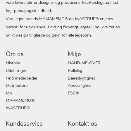
vore leverandører designer og producerer kvalitetslegetøj med
højt pædagogisk indhold.
Vore egne brands MAMAMEMO® og byASTRUP® er jeres
garanti for udviklende, sjovt og farverigt legetøj i høj kvalitet og
unikt design til glæde og gavn for alle legebørn.
Om os
Miljø
Historie
HAND-ME-OVER
Udstillinger
Rolleleg
Find medarbejder
Bæredygtighed
Distributører
Ansvarlighed
Job
FSC®
MAMAMEMO®
byASTRUP®
Kundeservice
Kontakt os