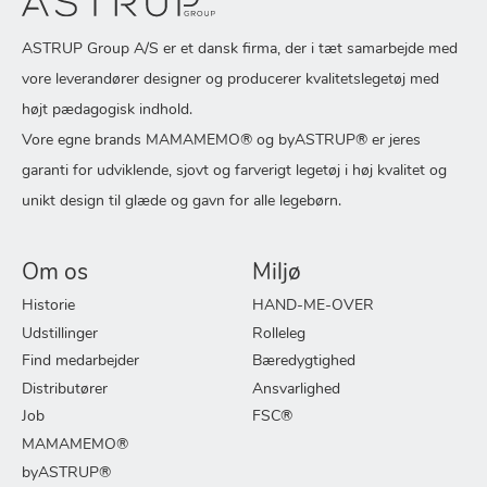
ASTRUP Group A/S er et dansk firma, der i tæt samarbejde med
vore leverandører designer og producerer kvalitetslegetøj med
højt pædagogisk indhold.
Vore egne brands MAMAMEMO® og byASTRUP® er jeres
garanti for udviklende, sjovt og farverigt legetøj i høj kvalitet og
unikt design til glæde og gavn for alle legebørn.
Om os
Miljø
Historie
HAND-ME-OVER
Udstillinger
Rolleleg
Find medarbejder
Bæredygtighed
Distributører
Ansvarlighed
Job
FSC®
MAMAMEMO®
byASTRUP®