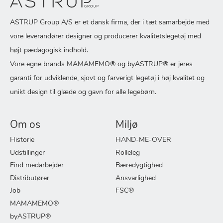
ASTRUP Group A/S er et dansk firma, der i tæt samarbejde med
vore leverandører designer og producerer kvalitetslegetøj med
højt pædagogisk indhold.
Vore egne brands MAMAMEMO® og byASTRUP® er jeres
garanti for udviklende, sjovt og farverigt legetøj i høj kvalitet og
unikt design til glæde og gavn for alle legebørn.
Om os
Miljø
Historie
HAND-ME-OVER
Udstillinger
Rolleleg
Find medarbejder
Bæredygtighed
Distributører
Ansvarlighed
Job
FSC®
MAMAMEMO®
byASTRUP®