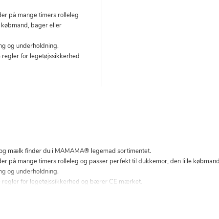
 på mange timers rolleleg
le købmand, bager eller
ring og underholdning.
 regler for legetøjssikkerhed
og mælk finder du i MAMAMA® legemad sortimentet.
 mange timers rolleleg og passer perfekt til dukkemor, den lille købmand, 
ring og underholdning.
e regler for legetøjssikkerhed og bærer CE mærket.