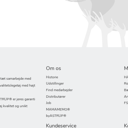
Om os
M
Historie
H
i tæt samarbejde med
Udstillinger
Ro
valitetslegetøj med højt
Find medarbejder
Bæ
Distributører
An
UP® er jeres garanti
Job
F
øj kvalitet og unikt
MAMAMEMO®
byASTRUP®
Kundeservice
K