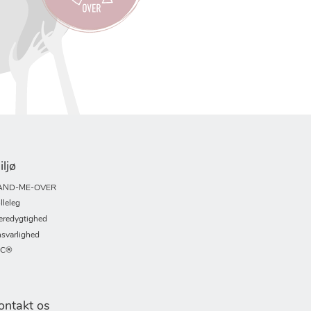
iljø
AND-ME-OVER
lleleg
redygtighed
svarlighed
SC®
ontakt os