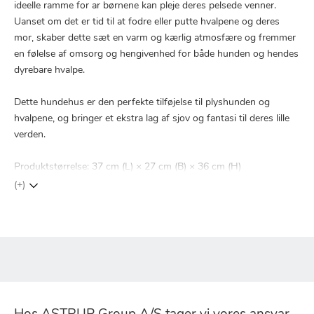
ideelle ramme for ar børnene kan pleje deres pelsede venner.
Uanset om det er tid til at fodre eller putte hvalpene og deres
mor, skaber dette sæt en varm og kærlig atmosfære og fremmer
en følelse af omsorg og hengivenhed for både hunden og hendes
dyrebare hvalpe.
Dette hundehus er den perfekte tilføjelse til plyshunden og
hvalpene, og bringer et ekstra lag af sjov og fantasi til deres lille
verden.
Produktstørrelse: 37 cm (L) × 27 cm (B) × 36 cm (H)
(+)