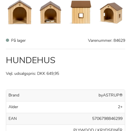
På lager
Varenummer:
84629
HUNDEHUS
Vejl. udsalgspris: DKK 649,95
Brand
byASTRUP®
Alder
2+
EAN
5706798846299
PLYWOOD / KRYDSFINÉR