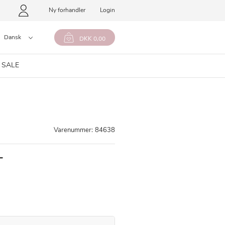
Ny forhandler
Login
Dansk
DKK 0,00
 SALE
Varenummer:
84638
T