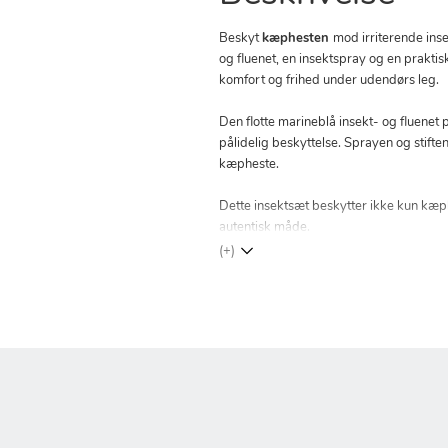
Beskyt
kæphesten
mod irriterende ins
og fluenet, en insektspray og en praktis
komfort og frihed under udendørs leg.
Den flotte marineblå insekt- og fluene
pålidelig beskyttelse. Sprayen og stift
kæpheste.
Dette insektsæt beskytter ikke kun kæp
autentisk måde.
(+)