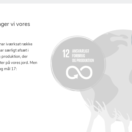
er vi vores
 har iværksat række
ar særligt afsæt i
g produktion, der
tter på vores jord. Men
og mål 17: