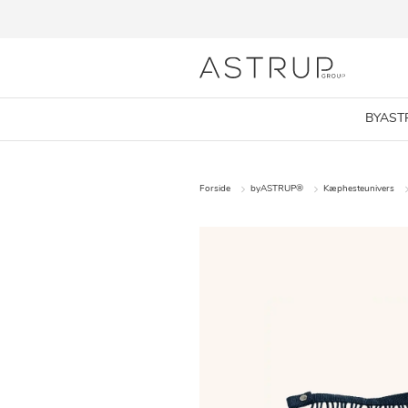
BYAST
Forside
byASTRUP®
Kæphesteunivers