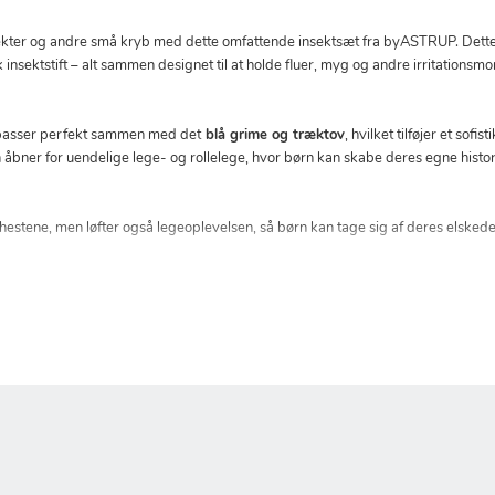
ekter og andre små kryb med dette omfattende insektsæt fra byASTRUP. Dette 
k insektstift – alt sammen designet til at holde fluer, myg og andre irritatio
t passer perfekt sammen med det
blå grime og træktov
, hvilket tilføjer et sof
en åbner for uendelige lege- og rollelege, hvor børn kan skabe deres egne hist
hestene, men løfter også legeoplevelsen, så børn kan tage sig af deres elske