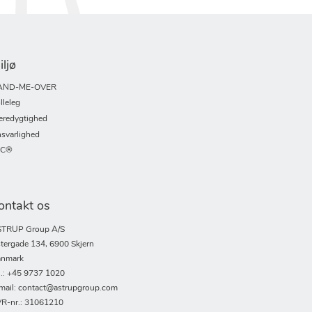
iljø
AND-ME-OVER
lleleg
redygtighed
svarlighed
SC®
ontakt os
TRUP Group A/S
tergade 134, 6900 Skjern
nmark
l.: +45 9737 1020
mail: contact@astrupgroup.com
R-nr.: 31061210