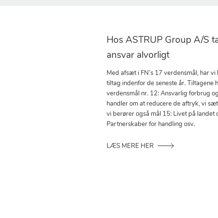
Hos ASTRUP Group A/S tag
ansvar alvorligt
Med afsæt i FN’s 17 verdensmål, har vi
tiltag indenfor de seneste år. Tiltagene h
verdensmål nr. 12: Ansvarlig forbrug o
handler om at reducere de aftryk, vi sæ
vi berører også mål 15: Livet på landet 
Partnerskaber for handling osv.
LÆS MERE HER