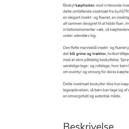
Beskyt
kæphesten
mod irriterende in
dette omfattende insektsæt fra byASTRU
en elegant insekt- og fluenet, en insekts
alt sammen designet til at holde fluer, 
irritationsmomenter væk, så kæphesten
under udendørs leg.
Den flotte marineblå insekt- og fluene
det
blå grime og træktov
, hvilket tilfø
med at sikre pålidelig beskyttelse. Spra
uendelige lege- og rollelege, hvor børn
om eventyr og omsorg for deres kæphe
Dette insektsæt beskytter ikke kun kæp
legeoplevelsen, så børn kan tage sig af
en omsorgsfuld og autentisk måde.
Beskrivelse