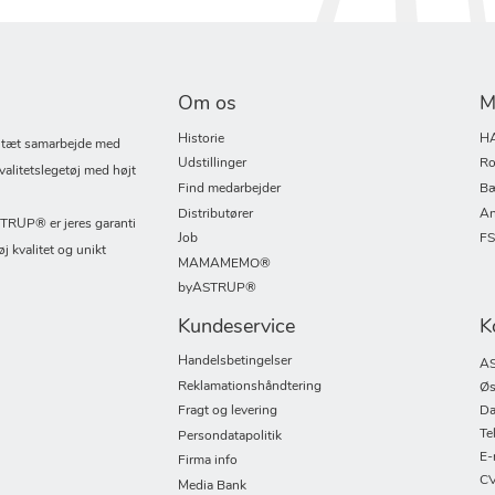
Om os
M
Historie
H
i tæt samarbejde med
Udstillinger
Ro
valitetslegetøj med højt
Find medarbejder
Bæ
Distributører
An
UP® er jeres garanti
Job
F
øj kvalitet og unikt
MAMAMEMO®
byASTRUP®
Kundeservice
K
Handelsbetingelser
AS
Reklamationshåndtering
Øs
Fragt og levering
Da
Te
Persondatapolitik
E-
Firma info
CV
Media Bank