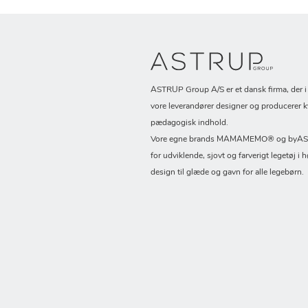
ASTRUP Group A/S er et dansk firma, der 
vore leverandører designer og producerer k
pædagogisk indhold.
Vore egne brands MAMAMEMO® og byASTR
for udviklende, sjovt og farverigt legetøj i h
design til glæde og gavn for alle legebørn.