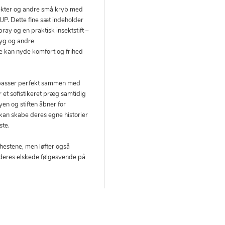
sekter og andre små kryb med
P. Dette fine sæt indeholder
pray og en praktisk insektstift –
myg og andre
e kan nyde komfort og frihed
t passer perfekt sammen med
jer et sofistikeret præg samtidig
yen og stiften åbner for
 kan skabe deres egne historier
ste.
hestene, men løfter også
 deres elskede følgesvende på