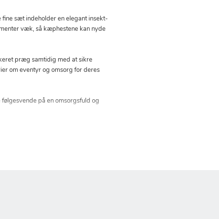
fine sæt indeholder en elegant insekt-
nsmomenter væk, så kæphestene kan nyde
istikeret præg samtidig med at sikre
orier om eventyr og omsorg for deres
de følgesvende på en omsorgsfuld og