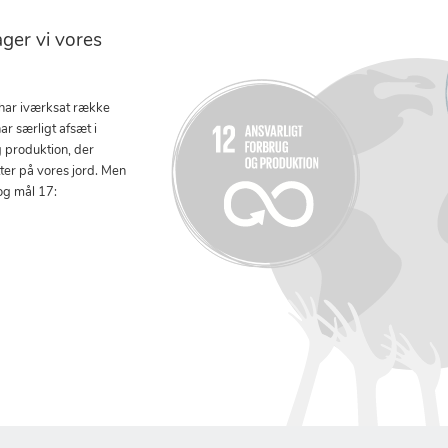
er vi vores
 har iværksat række
ar særligt afsæt i
g produktion, der
tter på vores jord. Men
og mål 17: