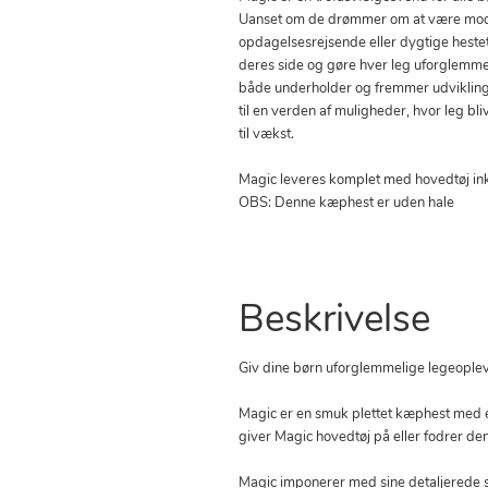
Uanset om de drømmer om at være modi
opdagelsesrejsende eller dygtige heste
deres side og gøre hver leg uforglemmel
både underholder og fremmer udviklin
til en verden af muligheder, hvor leg bliv
til vækst.
Magic leveres komplet med hovedtøj inkl
OBS: Denne kæphest er uden hale
Beskrivelse
Giv dine børn uforglemmelige legeopl
Magic er en smuk plettet kæphest med en
giver Magic hovedtøj på eller fodrer
Magic imponerer med sine detaljerede 