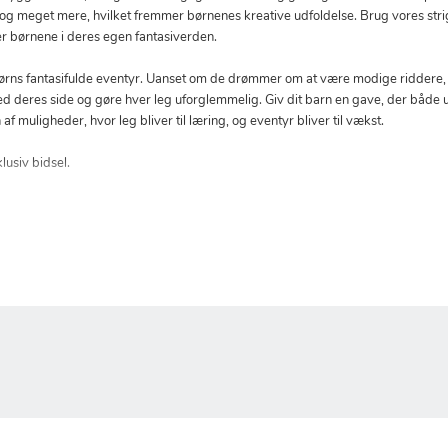
 og meget mere, hvilket fremmer børnenes kreative udfoldelse. Brug vores strigl
er børnene i deres egen fantasiverden.
 børns fantasifulde eventyr. Uanset om de drømmer om at være modige riddere,
ed deres side og gøre hver leg uforglemmelig. Giv dit barn en gave, der både
 muligheder, hvor leg bliver til læring, og eventyr bliver til vækst.
usiv bidsel.