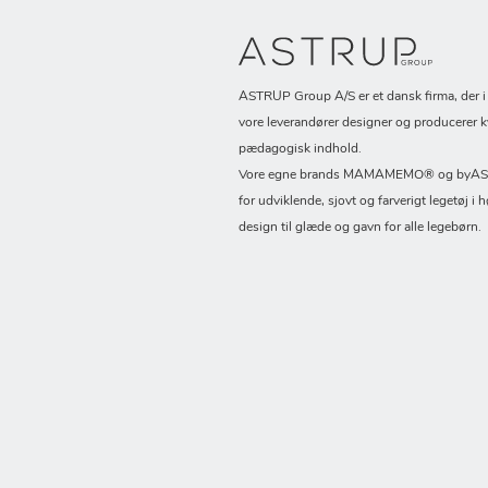
ASTRUP Group A/S er et dansk firma, der 
vore leverandører designer og producerer k
pædagogisk indhold.
Vore egne brands MAMAMEMO® og byASTR
for udviklende, sjovt og farverigt legetøj i h
design til glæde og gavn for alle legebørn.