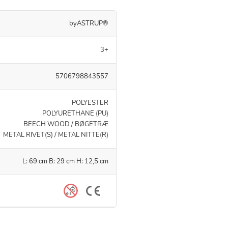
byASTRUP®
3+
5706798843557
POLYESTER
POLYURETHANE (PU)
BEECH WOOD / BØGETRÆ
METAL RIVET(S) / METAL NITTE(R)
L: 69 cm B: 29 cm H: 12,5 cm