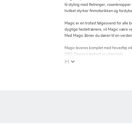
til styling med fletninger, rosenknopper
hvilket styrker finmotorikken og fordyb
Magic er en trofast følgesvend for alle
dygtige hestetrænere, vil Magic være v
Med Magic åbner du døren til en verden af
Magic leveres komplet med hovedtøj inkl
OBS: Denne kæphest er uden hale
(+)