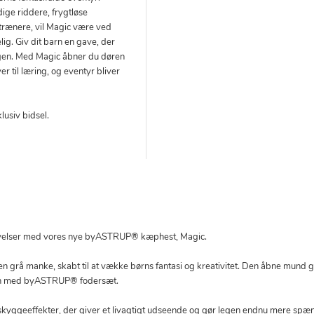
ge riddere, frygtløse
trænere, vil Magic være ved
ig. Giv dit barn en gave, der
gen. Med Magic åbner du døren
er til læring, og eventyr bliver
usiv bidsel.
evelser med vores nye byASTRUP® kæphest, Magic.
 grå manke, skabt til at vække børns fantasi og kreativitet. Den åbne mund gi
 den med byASTRUP® fodersæt.
skyggeeffekter, der giver et livagtigt udseende og gør legen endnu mere sp