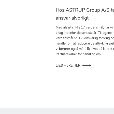
Hos ASTRUP Group A/S tag
ansvar alvorligt
Med afsæt i FN’s 17 verdensmål, har vi
tiltag indenfor de seneste år. Tiltagene h
verdensmål nr. 12: Ansvarlig forbrug o
handler om at reducere de aftryk, vi sæ
vi berører også mål 15: Livet på landet 
Partnerskaber for handling osv.
LÆS MERE HER