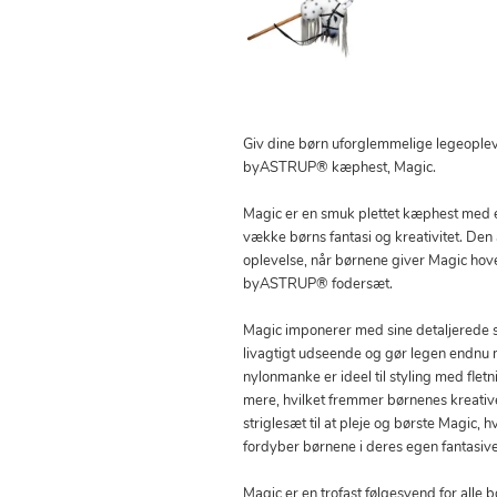
Giv dine børn uforglemmelige legeople
byASTRUP® kæphest, Magic.
Magic er en smuk plettet kæphest med e
vække børns fantasi og kreativitet. Den
oplevelse, når børnene giver Magic hov
byASTRUP® fodersæt.
Magic imponerer med sine detaljerede s
livagtigt udseende og gør legen endn
nylonmanke er ideel til styling med fle
mere, hvilket fremmer børnenes kreativ
striglesæt til at pleje og børste Magic, 
fordyber børnene i deres egen fantasiv
Magic er en trofast følgesvend for alle b