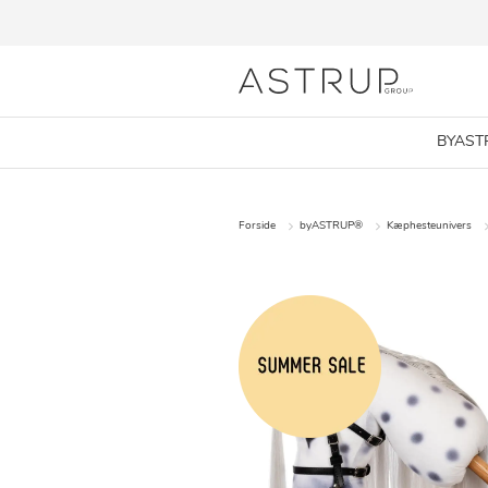
BYAST
Forside
byASTRUP®
Kæphesteunivers