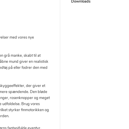
Downloads
velser med vores nye
n grå manke, skabt til at
 åbne mund giver en realistisk
edtøj på eller fodrer den med
kyggeeffekter, der giver et
u mere spændende. Den bløde
tninger, rosenknopper og meget
e udfoldelse. Brug vores
hvilket styrker finmotorikken og
erden.
ørns fantasifulde eventyr.