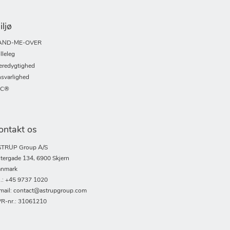
iljø
AND-ME-OVER
lleleg
redygtighed
svarlighed
SC®
ontakt os
TRUP Group A/S
tergade 134, 6900 Skjern
nmark
l.: +45 9737 1020
mail: contact@astrupgroup.com
R-nr.: 31061210