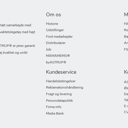
Om os
M
Historie
H
i tæt samarbejde med
Udstillinger
Ro
valitetslegetøj med højt
Find medarbejder
Bæ
Distributører
An
UP® er jeres garanti
Job
F
øj kvalitet og unikt
MAMAMEMO®
byASTRUP®
Kundeservice
K
Handelsbetingelser
AS
Reklamationshåndtering
Øs
Fragt og levering
Da
Te
Persondatapolitik
E-
Firma info
CV
Media Bank