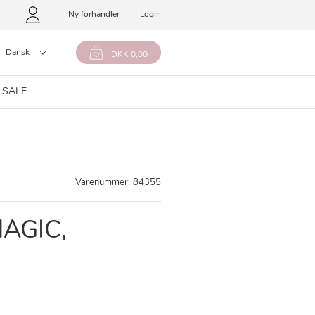
Ny forhandler
Login
Dansk
DKK 0,00
 SALE
Varenummer:
84355
AGIC,