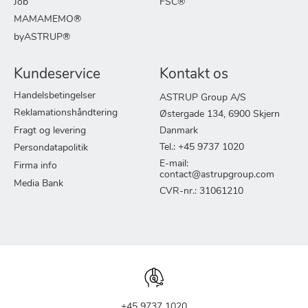
Job
FSC®
MAMAMEMO®
byASTRUP®
Kundeservice
Kontakt os
Handelsbetingelser
ASTRUP Group A/S
Reklamationshåndtering
Østergade 134, 6900 Skjern
Fragt og levering
Danmark
Tel.: +45 9737 1020
Persondatapolitik
E-mail:
Firma info
contact@astrupgroup.com
Media Bank
CVR-nr.: 31061210
+45 9737 1020