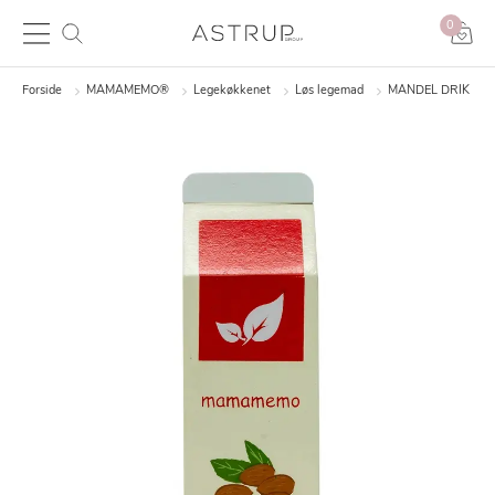
0
Forside
MAMAMEMO®
Legekøkkenet
Løs legemad
MANDEL DRIK