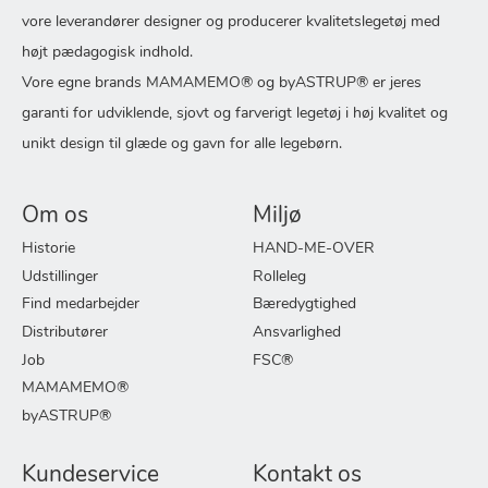
vore leverandører designer og producerer kvalitetslegetøj med
højt pædagogisk indhold.
Vore egne brands MAMAMEMO® og byASTRUP® er jeres
garanti for udviklende, sjovt og farverigt legetøj i høj kvalitet og
unikt design til glæde og gavn for alle legebørn.
Om os
Miljø
Historie
HAND-ME-OVER
Udstillinger
Rolleleg
Find medarbejder
Bæredygtighed
Distributører
Ansvarlighed
Job
FSC®
MAMAMEMO®
byASTRUP®
Kundeservice
Kontakt os