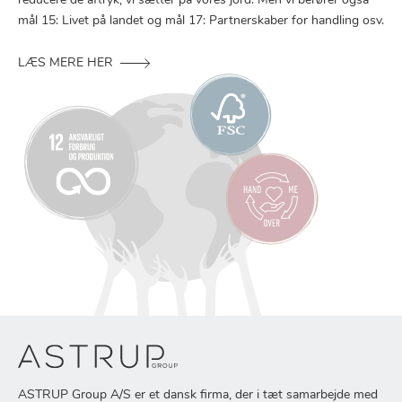
reducere de aftryk, vi sætter på vores jord. Men vi berører også
mål 15: Livet på landet og mål 17: Partnerskaber for handling osv.
LÆS MERE HER
ASTRUP Group A/S er et dansk firma, der i tæt samarbejde med