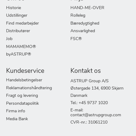
Historie
HAND-ME-OVER
Udstillinger
Rolleleg
Find medarbejder
Bæredygtighed
Distributører
Ansvarlighed
Job
FSC®
MAMAMEMO®
byASTRUP®
Kundeservice
Kontakt os
Handelsbetingelser
ASTRUP Group A/S
Reklamationshåndtering
Østergade 134, 6900 Skjern
Fragt og levering
Danmark
Tel.: +45 9737 1020
Persondatapolitik
E-mail:
Firma info
contact@astrupgroup.com
Media Bank
CVR-nr.: 31061210