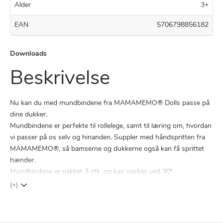
Alder
3+
EAN
5706798856182
Downloads
Beskrivelse
Nu kan du med mundbindene fra MAMAMEMO® Dolls passe på
dine dukker.
Mundbindene er perfekte til rollelege, samt til læring om, hvordan
vi passer på os selv og hinanden. Suppler med håndspritten fra
MAMAMEMO®, så bamserne og dukkerne også kan få sprittet
hænder.
Mundbindene er pakket 3 stk. og kan vaskes ved 30°
(+)