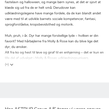
fastelavn og halloween, og mange børn synes, at det er sjovt at
klæde sig ud fra de er helt små. Derudover kan
udklædningslegene have mange fordele, da de kan blandt andet
være med til at udvikle barnets sociale kompetencer, fantasi,
sprogforståelse, kropsbevidsthed og motorik.
Muh, pruh, i-år. Dyr har mange forskellige lyde – hvilken er din
favorit? Med hårbøjlerne fra Molly & Rose kan du blive lige det
dyr, du ønsker.
Alt fra ko og hest til løve og giraf til en enhjørning – det er kun en
lille del af udvalget i Molly & Roses udklædningsunivers.
(+)