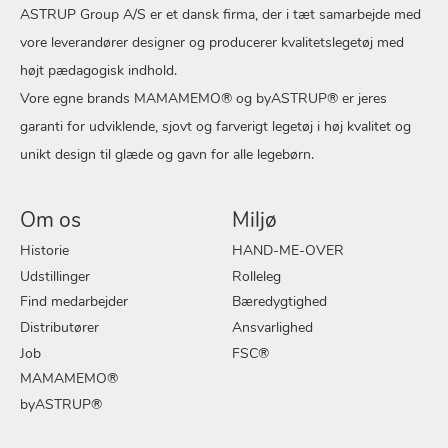
ASTRUP Group A/S er et dansk firma, der i tæt samarbejde med
vore leverandører designer og producerer kvalitetslegetøj med
højt pædagogisk indhold.
Vore egne brands MAMAMEMO® og byASTRUP® er jeres
garanti for udviklende, sjovt og farverigt legetøj i høj kvalitet og
unikt design til glæde og gavn for alle legebørn.
Om os
Miljø
Historie
HAND-ME-OVER
Udstillinger
Rolleleg
Find medarbejder
Bæredygtighed
Distributører
Ansvarlighed
Job
FSC®
MAMAMEMO®
byASTRUP®