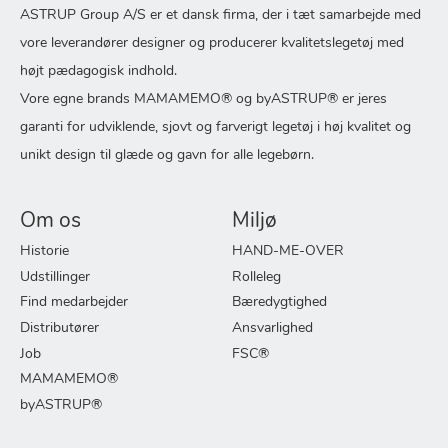
ASTRUP Group A/S er et dansk firma, der i tæt samarbejde med
vore leverandører designer og producerer kvalitetslegetøj med
højt pædagogisk indhold.
Vore egne brands MAMAMEMO® og byASTRUP® er jeres
garanti for udviklende, sjovt og farverigt legetøj i høj kvalitet og
unikt design til glæde og gavn for alle legebørn.
Om os
Miljø
Historie
HAND-ME-OVER
Udstillinger
Rolleleg
Find medarbejder
Bæredygtighed
Distributører
Ansvarlighed
Job
FSC®
MAMAMEMO®
byASTRUP®